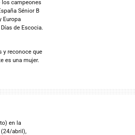
e los campeones
España Sénior B
y Europa
 Días de Escocia.
os y reconoce que
te es una mujer.
to) en la
24/abril),