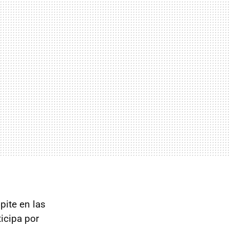
ite en las
icipa por