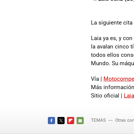
La siguiente cita
Laia ya es, y con 
la avalan cinco t
todos ellos cons
Mundo. Su máqui
Vía |
Motocompet
Más información
Sitio oficial |
Lai
TEMAS
Otras co
FACEBOOK
TWITTER
FLIPBOARD
E-