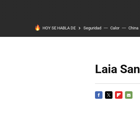
HOY SE HABLA DE
Seguridad
Calor
China
Laia Sanz
FACEBOOK
TWITTER
FLIPBOARD
E-
MAIL