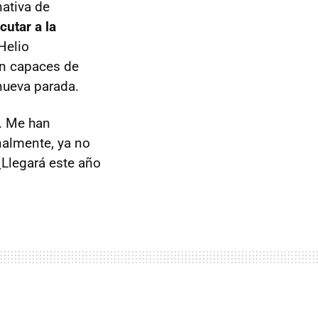
ativa de
cutar a la
Helio
on capaces de
nueva parada.
r. Me han
nalmente, ya no
¿Llegará este año