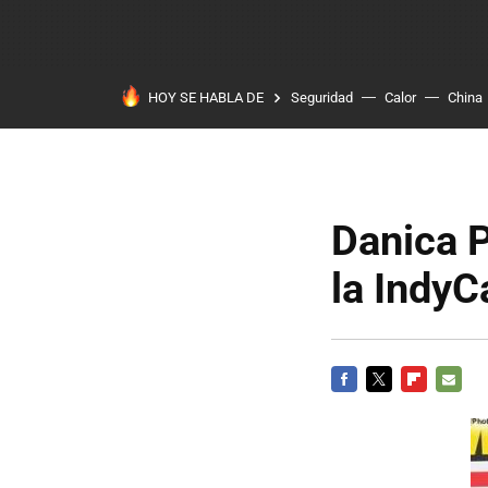
HOY SE HABLA DE
Seguridad
Calor
China
Danica P
la IndyC
FACEBOOK
TWITTER
FLIPBOARD
E-
MAIL