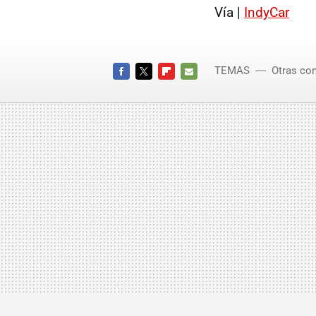
Vía |
IndyCar
TEMAS
Otras co
FACEBOOK
TWITTER
FLIPBOARD
E-
MAIL