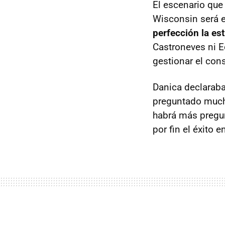
El escenario que
Wisconsin será e
perfección la es
Castroneves ni E
gestionar el con
Danica declaraba
preguntado mucha
habrá más pregunt
por fin el éxito 