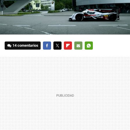
14 comentarios
FACEBOOK
TWITTER
FLIPBOARD
E-
WHATSAPP
MAIL