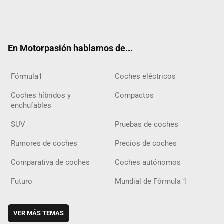
Twit
Fac
Yout
Inst
Tele
RSS
Flip
Tikt
ter
ebo
ube
agra
gra
boar
ok
ok
m
m
d
En Motorpasión hablamos de...
Fórmula1
Coches eléctricos
Coches híbridos y
Compactos
enchufables
SUV
Pruebas de coches
Rumores de coches
Precios de coches
Comparativa de coches
Coches autónomos
Futuro
Mundial de Fórmula 1
VER MÁS TEMAS