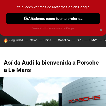
Ya puedes ver más de Motorpasion en Google
MENÚ
NUEVO
Añádenos como fuente preferida
PRUEBAS
COCHES ELÉCTRICOS
OBSERVATORIO
F1
Solo necesitas una cuenta de Google
×
HOY SE HABLA DE
Seguridad
Calor
China
Gasolina
GPS
BMW
F
Así da Audi la bienvenida a Porsche
a Le Mans