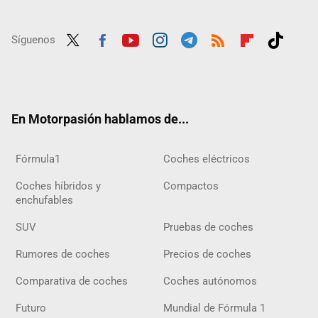
Síguenos
Twit
Fac
Yout
Inst
Tele
RSS
Flip
Tikt
ter
ebo
ube
agra
gra
boar
ok
ok
m
m
d
En Motorpasión hablamos de...
Fórmula1
Coches eléctricos
Coches híbridos y
Compactos
enchufables
SUV
Pruebas de coches
Rumores de coches
Precios de coches
Comparativa de coches
Coches autónomos
Futuro
Mundial de Fórmula 1