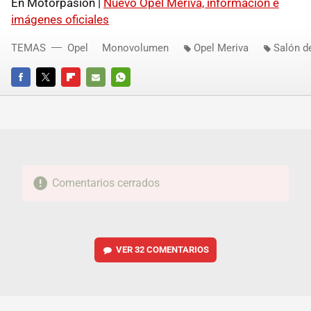
En Motorpasión |
Nuevo Opel Meriva, información e
imágenes oficiales
TEMAS
Opel
Monovolumen
Opel Meriva
Salón d
FACEBOOK
TWITTER
FLIPBOARD
E-
WHATSAPP
MAIL
Comentarios cerrados
VER
32 COMENTARIOS