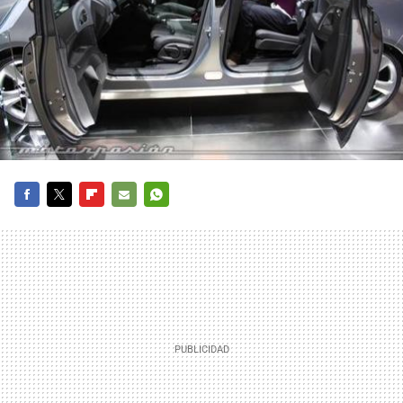
FACEBOOK
TWITTER
FLIPBOARD
E-
WHATSAPP
MAIL