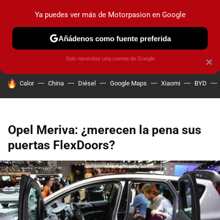
Ya puedes ver más de Motorpasion en Google
PRUEBAS
COCHES ELÉCTRICOS
OBSERVATORIO
F1
Añádenos como fuente preferida
Solo necesitas una cuenta de Google
×
HOY SE HABLA DE
Calor
China
Diésel
Google Maps
Xiaomi
BYD
Opel Meriva: ¿merecen la pena sus
puertas FlexDoors?