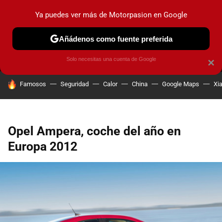
Ya puedes ver más de Motorpasion en Google
MENÚ
NUEVO
Añádenos como fuente preferida
PRUEBAS
COCHES ELÉCTRICOS
OBSERVATORIO
F1
Solo necesitas una cuenta de Google
×
HOY SE HABLA DE
Famosos
Seguridad
Calor
China
Google Maps
Xi
Opel Ampera, coche del año en
Europa 2012