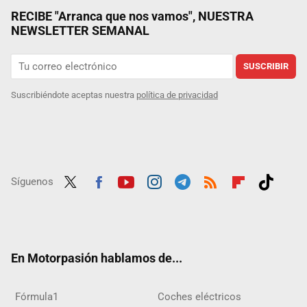
RECIBE "Arranca que nos vamos", NUESTRA
NEWSLETTER SEMANAL
SUSCRIBIR
Suscribiéndote aceptas nuestra
política de privacidad
Síguenos
Twit
Fac
Yout
Inst
Tele
RSS
Flip
Tikt
ter
ebo
ube
agra
gra
boar
ok
ok
m
m
d
En Motorpasión hablamos de...
Fórmula1
Coches eléctricos