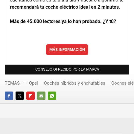
recomendará tu coche eléctrico ideal en 2 minutos
.
Más de 45.000 lectores ya lo han probado. ¿Y tú?
MÁS INFORMACIÓN
CONSEJO OFRECIDO POR LA MARCA
TEMAS
Opel
Coches híbridos y enchufables
Coches elé
FACEBOOK
TWITTER
FLIPBOARD
E-
WHATSAPP
MAIL