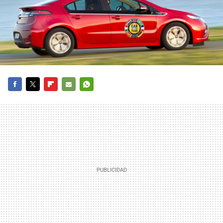
FACEBOOK
TWITTER
FLIPBOARD
E-
WHATSAPP
MAIL