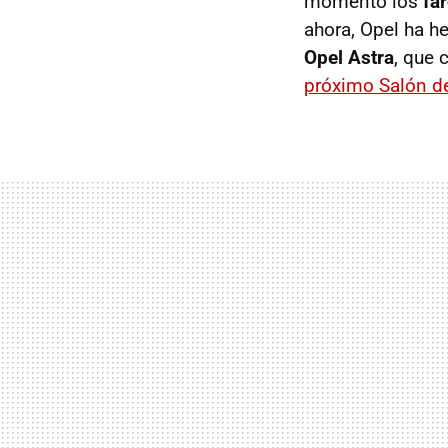
momento los
fa
ahora, Opel ha h
Opel Astra
, que
próximo Salón de