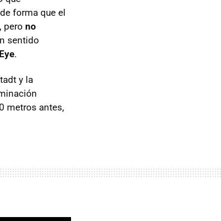
 de forma que el
, pero
no
en sentido
 Eye
.
adt y la
uminación
40 metros antes,