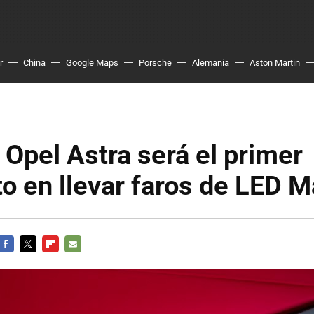
r
China
Google Maps
Porsche
Alemania
Aston Martin
 Opel Astra será el primer
 en llevar faros de LED M
FACEBOOK
TWITTER
FLIPBOARD
E-
MAIL