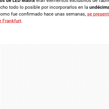
ros de LED Matrix
eran elementos exclusivos de fabric
echo todo lo posible por incorporarlos en la
undécima
 como fue confirmado hace unas semanas,
se present
 Frankfurt
.