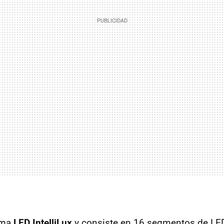
ama
LED IntelliLux
y consiste en 16 segmentos de LE