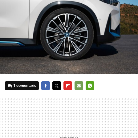
1 comentario
FACEBOOK
TWITTER
FLIPBOARD
E-
WHATSAPP
MAIL