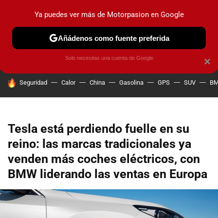
Ya puedes ver más de Motorpasion en Google
PRUEBAS
COCHES ELÉCTRICOS
OBSERVATORIO
F1
Añádenos como fuente preferida
Solo necesitas una cuenta de Google
×
HOY SE HABLA DE
Seguridad
Calor
China
Gasolina
GPS
SUV
B
Tesla está perdiendo fuelle en su
reino: las marcas tradicionales ya
venden más coches eléctricos, con
BMW liderando las ventas en Europa