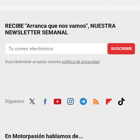
RECIBE "Arranca que nos vamos", NUESTRA
NEWSLETTER SEMANAL
SUSCRIBIR
Suscribiéndote aceptas nuestra
política de privacidad
Síguenos
Twit
Fac
Yout
Inst
Tele
RSS
Flip
Tikt
ter
ebo
ube
agra
gra
boar
ok
ok
m
m
d
En Motorpasión hablamos de...