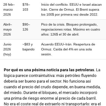
28 feb–
$78–
Inicio del conflicto. EEUU e Israel atacan
marzo
103
Irán. Cierre de Ormuz. El Brent supera
2026
los 100$ por primera vez desde 2022.
Abril–
$90–
Pico de la crisis. Bloqueo prolongado,
mayo
126
negociaciones rotas. Máximo en cuatro
2026
años: 126$ el 30 de abril.
Junio
~$83 y
Acuerdo EEUU–Irán. Reapertura de
2026
bajando
Ormuz. Caída del 4% en una sola
(hoy)
sesión.
Por qué es una pésima noticia para las petroleras
. La
lógica parece contraintuitiva: más petróleo fluyendo
debería ser bueno para el sector. No funciona así
cuando el precio del crudo depende, en buena medida,
del miedo. Durante el bloqueo, el mercado incorporó
una prima de riesgo enorme al precio de cada barril.
No era el coste real de extraerlo ni transportarlo: era el