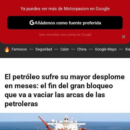
Ya puedes ver más de Motorpasion en Google
PRUEBAS
COCHES ELÉCTRICOS
OBSERVATORIO
F1
Añádenos como fuente preferida
Solo necesitas una cuenta de Google
×
HOY SE HABLA DE
Famosos
Seguridad
Calor
China
Google Maps
Xi
El petróleo sufre su mayor desplome
en meses: el fin del gran bloqueo
que va a vaciar las arcas de las
petroleras