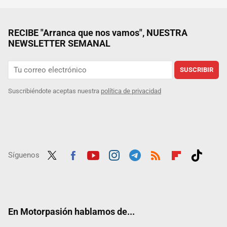
RECIBE "Arranca que nos vamos", NUESTRA
NEWSLETTER SEMANAL
SUSCRIBIR
Suscribiéndote aceptas nuestra
política de privacidad
Síguenos
Twit
Fac
Yout
Inst
Tele
RSS
Flip
Tikt
ter
ebo
ube
agra
gra
boar
ok
ok
m
m
d
En Motorpasión hablamos de...