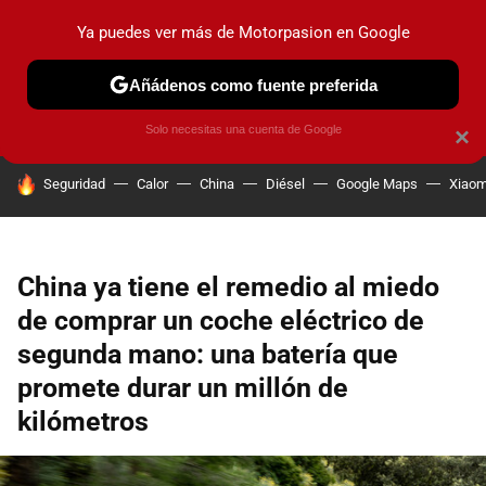
Ya puedes ver más de Motorpasion en Google
PRUEBAS
COCHES ELÉCTRICOS
OBSERVATORIO
F1
Añádenos como fuente preferida
Solo necesitas una cuenta de Google
×
HOY SE HABLA DE
Seguridad
Calor
China
Diésel
Google Maps
Xiaom
China ya tiene el remedio al miedo
de comprar un coche eléctrico de
segunda mano: una batería que
promete durar un millón de
kilómetros