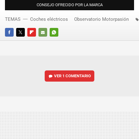
CONSEJO OFRECIDO POR LA MARCA
TEMAS
Coches eléctricos
Observatorio Motorpasión
FACEBOOK
TWITTER
FLIPBOARD
E-
WHATSAPP
MAIL
VER
1 COMENTARIO