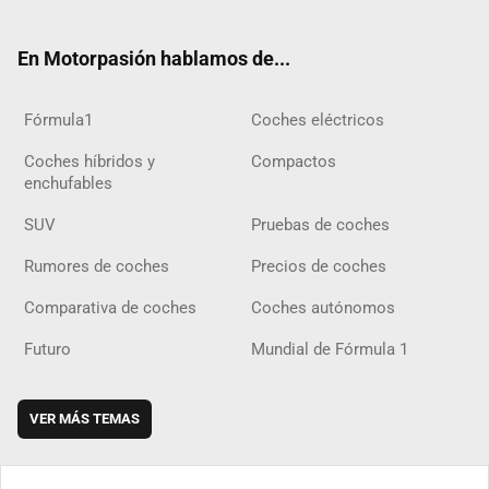
ter
ebo
ube
agra
gra
boar
ok
ok
m
m
d
En Motorpasión hablamos de...
Fórmula1
Coches eléctricos
Coches híbridos y
Compactos
enchufables
SUV
Pruebas de coches
Rumores de coches
Precios de coches
Comparativa de coches
Coches autónomos
Futuro
Mundial de Fórmula 1
VER MÁS TEMAS