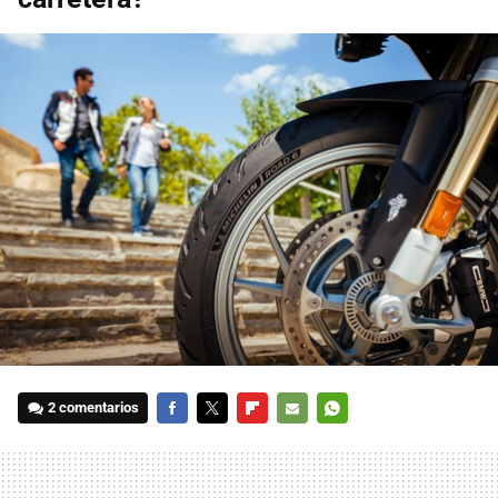
2 comentarios
FACEBOOK
TWITTER
FLIPBOARD
E-
WHATSAPP
MAIL