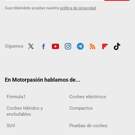
Suscribiéndote aceptas nuestra
política de privacidad
Síguenos
Twit
Fac
Yout
Inst
Tele
RSS
Flip
Tikt
ter
ebo
ube
agra
gra
boar
ok
ok
m
m
d
En Motorpasión hablamos de...
Fórmula1
Coches eléctricos
Coches híbridos y
Compactos
enchufables
SUV
Pruebas de coches