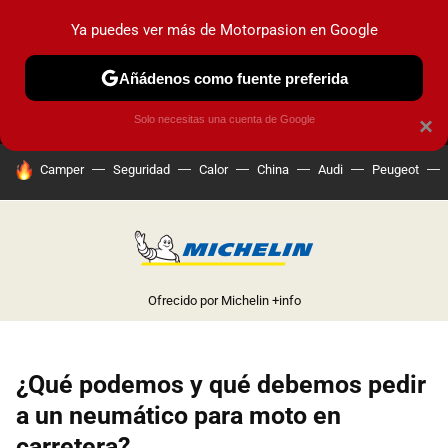
Ya puedes ver más de Motorpasion en Google
MENÚ
NUEVO
Añádenos como fuente preferida
PRUEBAS
COCHES ELÉCTRICOS
OBSERVATORIO
F1
Solo necesitas una cuenta de Google
×
HOY SE HABLA DE
Camper
Seguridad
Calor
China
Audi
Peugeot
Ofrecido por Michelin
+info
¿Qué podemos y qué debemos pedir
a un neumático para moto en
carretera?