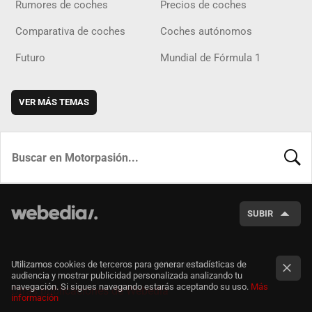
Rumores de coches
Precios de coches
Comparativa de coches
Coches autónomos
Futuro
Mundial de Fórmula 1
VER MÁS TEMAS
BUSCA
SUBIR
Motorpasión
Motorpasión Moto
Utilizamos cookies de terceros para generar estadísticas de
audiencia y mostrar publicidad personalizada analizando tu
navegación. Si sigues navegando estarás aceptando su uso.
Más
Otras publicaciones de Webedia
información