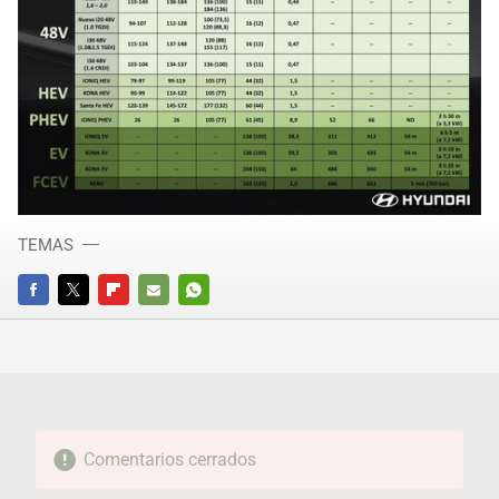
TEMAS
FACEBOOK
TWITTER
FLIPBOARD
E-
WHATSAPP
MAIL
Comentarios cerrados