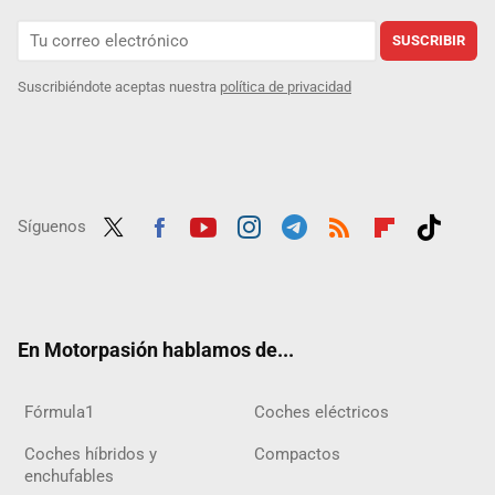
SUSCRIBIR
Suscribiéndote aceptas nuestra
política de privacidad
Síguenos
Twit
Fac
Yout
Inst
Tele
RSS
Flip
Tikt
ter
ebo
ube
agra
gra
boar
ok
ok
m
m
d
En Motorpasión hablamos de...
Fórmula1
Coches eléctricos
Coches híbridos y
Compactos
enchufables