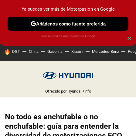
Ya puedes ver más de Motorpasion en Google
PRUEBAS
COCHES ELÉCTRICOS
OBSERVATORIO
F1
Añádenos como fuente preferida
Solo necesitas una cuenta de Google
×
HOY SE HABLA DE
DGT
China
Gasolina
Xiaomi
Mercedes-Benz
Peug
Ofrecido por Hyundai
+info
No todo es enchufable o no
enchufable: guía para entender la
diversidad de motorizaciones ECO