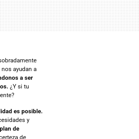
 sobradamente
e nos ayudan a
ndonos a ser
gos.
¿Y si tu
rente?
lidad es posible.
cesidades y
plan de
 certeza de