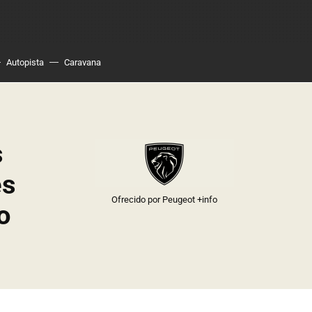
Autopista
Caravana
s
es
Ofrecido por Peugeot
+info
o