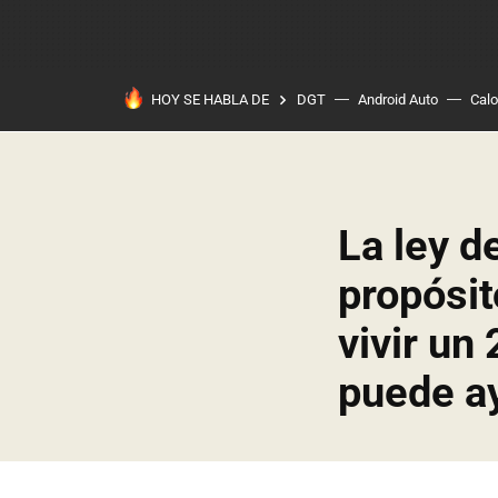
HOY SE HABLA DE
DGT
Android Auto
Calo
La ley d
propósit
vivir un
puede a