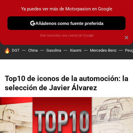
Ya puedes ver más de Motorpasion en Google
MENÚ
NUEVO
Añádenos como fuente preferida
PRUEBAS
COCHES ELÉCTRICOS
OBSERVATORIO
F1
Solo necesitas una cuenta de Google
×
HOY SE HABLA DE
DGT
China
Gasolina
Xiaomi
Mercedes-Benz
Peug
Top10 de iconos de la automoción: la
selección de Javier Álvarez