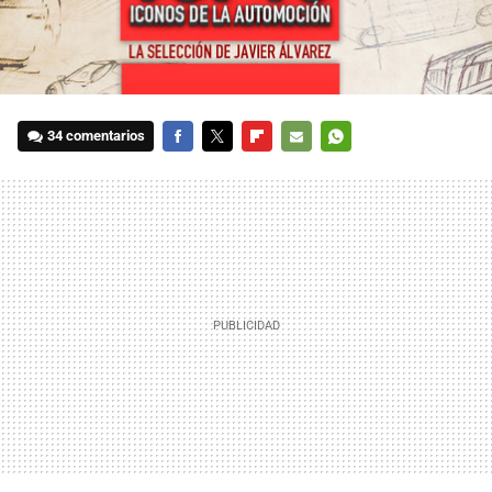
34 comentarios
FACEBOOK
TWITTER
FLIPBOARD
E-
WHATSAPP
MAIL