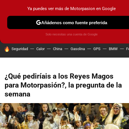
Ya puedes ver más de Motorpasion en Google
MENÚ
NUEVO
Añádenos como fuente preferida
PRUEBAS
COCHES ELÉCTRICOS
OBSERVATORIO
F1
Solo necesitas una cuenta de Google
HOY SE HABLA DE
Seguridad
Calor
China
Gasolina
GPS
BMW
F
¿Qué pediríais a los Reyes Magos
para Motorpasión?, la pregunta de la
semana