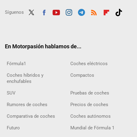
Síguenos
Twit
Fac
Yout
Inst
Tele
RSS
Flip
Tikt
ter
ebo
ube
agra
gra
boar
ok
ok
m
m
d
En Motorpasión hablamos de...
Fórmula1
Coches eléctricos
Coches híbridos y
Compactos
enchufables
SUV
Pruebas de coches
Rumores de coches
Precios de coches
Comparativa de coches
Coches autónomos
Futuro
Mundial de Fórmula 1