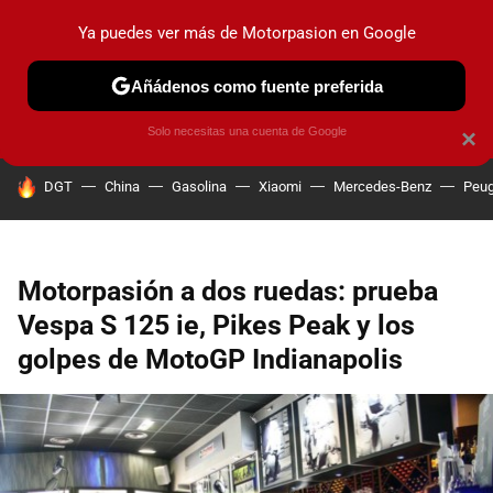
Ya puedes ver más de Motorpasion en Google
PRUEBAS
COCHES ELÉCTRICOS
OBSERVATORIO
F1
Añádenos como fuente preferida
Solo necesitas una cuenta de Google
×
HOY SE HABLA DE
DGT
China
Gasolina
Xiaomi
Mercedes-Benz
Peug
Motorpasión a dos ruedas: prueba
Vespa S 125 ie, Pikes Peak y los
golpes de MotoGP Indianapolis