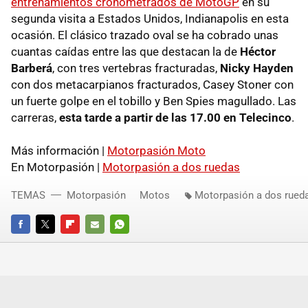
entrenamientos cronometrados de MotoGP
en su
segunda visita a Estados Unidos, Indianapolis en esta
ocasión. El clásico trazado oval se ha cobrado unas
cuantas caídas entre las que destacan la de
Héctor
Barberá
, con tres vertebras fracturadas,
Nicky Hayden
con dos metacarpianos fracturados, Casey Stoner con
un fuerte golpe en el tobillo y Ben Spies magullado. Las
carreras,
esta tarde a partir de las 17.00 en Telecinco
.
Más información |
Motorpasión Moto
En Motorpasión |
Motorpasión a dos ruedas
TEMAS
Motorpasión
Motos
Motorpasión a dos rued
FACEBOOK
TWITTER
FLIPBOARD
E-
WHATSAPP
MAIL