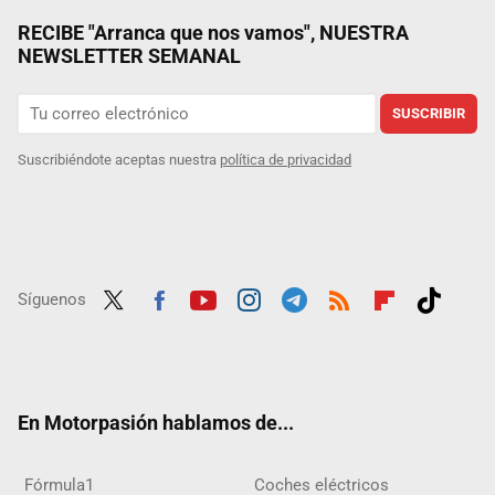
RECIBE "Arranca que nos vamos", NUESTRA
NEWSLETTER SEMANAL
SUSCRIBIR
Suscribiéndote aceptas nuestra
política de privacidad
Síguenos
Twit
Fac
Yout
Inst
Tele
RSS
Flip
Tikt
ter
ebo
ube
agra
gra
boar
ok
ok
m
m
d
En Motorpasión hablamos de...
Fórmula1
Coches eléctricos