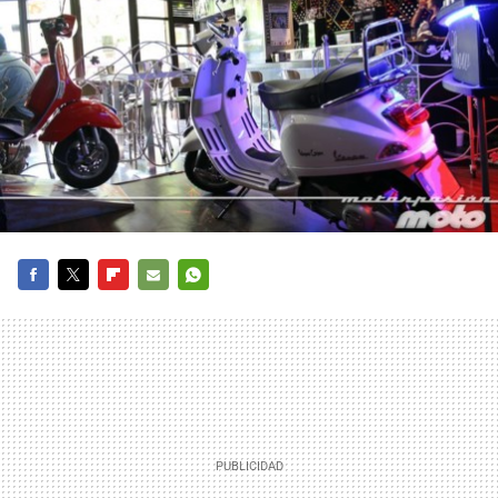
FACEBOOK
TWITTER
FLIPBOARD
E-
WHATSAPP
MAIL