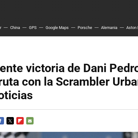
r
China
GPS
Google Maps
Porsche
Alemania
Aston 
nte victoria de Dani Pedr
ruta con la Scrambler Urba
oticias
ACEBOOK
TWITTER
FLIPBOARD
E-
MAIL