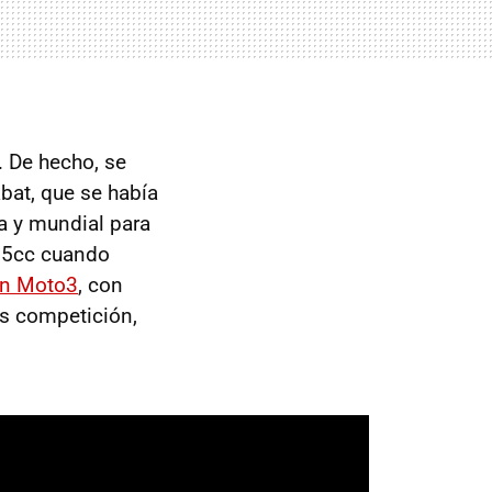
. De hecho, se
abat, que se había
a y mundial para
125cc cuando
en Moto3
, con
es competición,