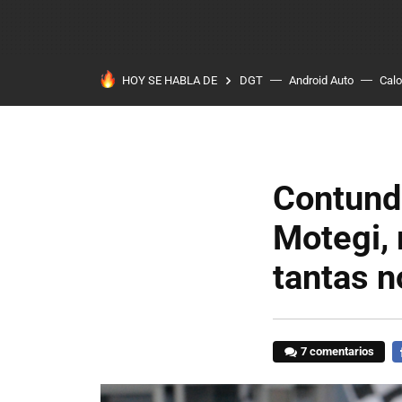
HOY SE HABLA DE
DGT
Android Auto
Calo
Contunde
Motegi, 
tantas n
7 comentarios
F