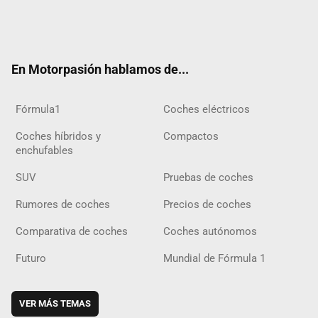
Twit
Fac
Yout
Inst
Tele
RSS
Flip
Tikt
ter
ebo
ube
agra
gra
boar
ok
ok
m
m
d
En Motorpasión hablamos de...
Fórmula1
Coches eléctricos
Coches híbridos y
Compactos
enchufables
SUV
Pruebas de coches
Rumores de coches
Precios de coches
Comparativa de coches
Coches autónomos
Futuro
Mundial de Fórmula 1
VER MÁS TEMAS