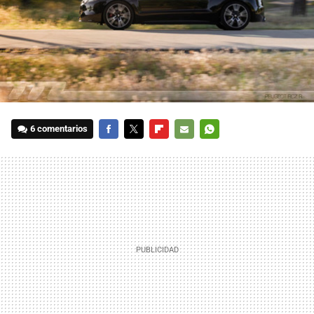
6 comentarios
FACEBOOK
TWITTER
FLIPBOARD
E-
WHATSAPP
MAIL