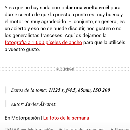
Y es que no hay nada como
dar una vuelta en él
para
darse cuenta de que la puesta a punto es muy buena y
el motor es muy agradecido. El conjunto, en general, es
un acierto y eso no se puede discutir, nos gusten o no
los generalistas franceses. Aquí os dejamos la
fotografía a 1.600 píxeles de ancho
para que la utilicéis
a vuestro gusto.
Datos de la toma:
1/125 s, f/4,5, 85mm, ISO 200
Autor:
Javier Álvarez
En Motorpasión |
La foto de la semana
TEMAS
Motorpasión
La foto de la semana
Peugeo