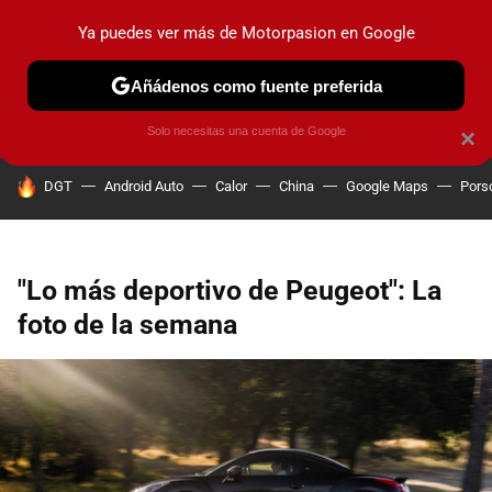
Ya puedes ver más de Motorpasion en Google
PRUEBAS
COCHES ELÉCTRICOS
OBSERVATORIO
F1
Añádenos como fuente preferida
Solo necesitas una cuenta de Google
×
HOY SE HABLA DE
DGT
Android Auto
Calor
China
Google Maps
Pors
"Lo más deportivo de Peugeot": La
foto de la semana