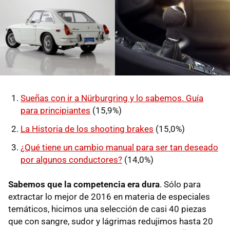
Sueñas con ir a Nürburgring y lo sabemos. Guía
para principiantes
(15,9%)
La Historia de los shooting brakes
(15,0%)
¿Qué tiene un cambio manual para ser tan deseado
por algunos conductores?
(14,0%)
Sabemos que la competencia era dura
. Sólo para
extractar lo mejor de 2016 en materia de especiales
temáticos, hicimos una selección de casi 40 piezas
que con sangre, sudor y lágrimas redujimos hasta 20