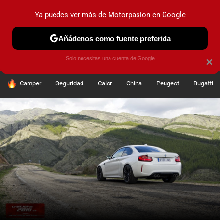
Ya puedes ver más de Motorpasion en Google
PRUEBAS
COCHES ELÉCTRICOS
OBSERVATORIO
F1
Añádenos como fuente preferida
Solo necesitas una cuenta de Google
×
HOY SE HABLA DE
Camper
Seguridad
Calor
China
Peugeot
Bugatti