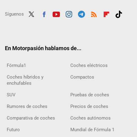
Síguenos
Twit
Fac
Yout
Inst
Tele
RSS
Flip
Tikt
ter
ebo
ube
agra
gra
boar
ok
ok
m
m
d
En Motorpasión hablamos de...
Fórmula1
Coches eléctricos
Coches híbridos y
Compactos
enchufables
SUV
Pruebas de coches
Rumores de coches
Precios de coches
Comparativa de coches
Coches autónomos
Futuro
Mundial de Fórmula 1