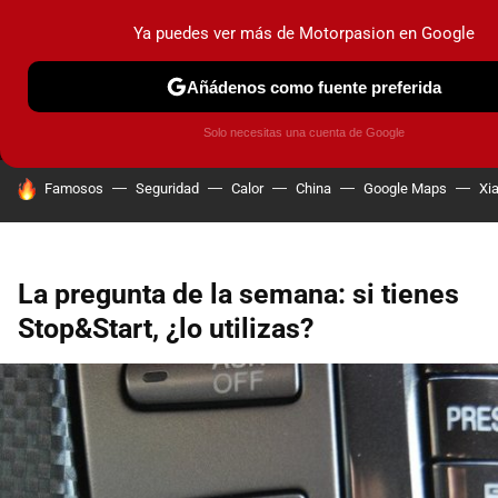
Ya puedes ver más de Motorpasion en Google
MENÚ
NUEVO
Añádenos como fuente preferida
PRUEBAS
COCHES ELÉCTRICOS
OBSERVATORIO
F1
Solo necesitas una cuenta de Google
HOY SE HABLA DE
Famosos
Seguridad
Calor
China
Google Maps
Xi
La pregunta de la semana: si tienes
Stop&Start, ¿lo utilizas?