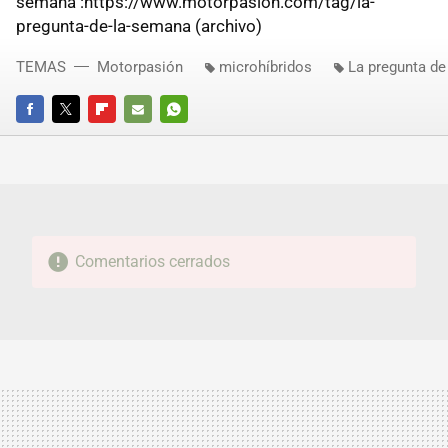
semana":https://www.motorpasion.com/tag/la-
pregunta-de-la-semana (archivo)
TEMAS
Motorpasión
microhíbridos
La pregunta de
FACEBOOK
TWITTER
FLIPBOARD
E-
WHATSAPP
MAIL
Comentarios cerrados