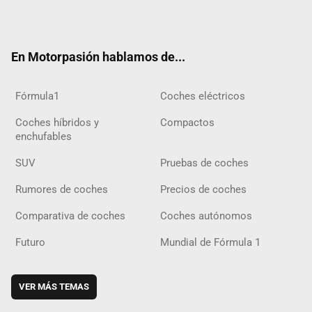
ter
ebo
ube
agra
gra
boar
ok
ok
m
m
d
En Motorpasión hablamos de...
Fórmula1
Coches eléctricos
Coches híbridos y
Compactos
enchufables
SUV
Pruebas de coches
Rumores de coches
Precios de coches
Comparativa de coches
Coches autónomos
Futuro
Mundial de Fórmula 1
VER MÁS TEMAS