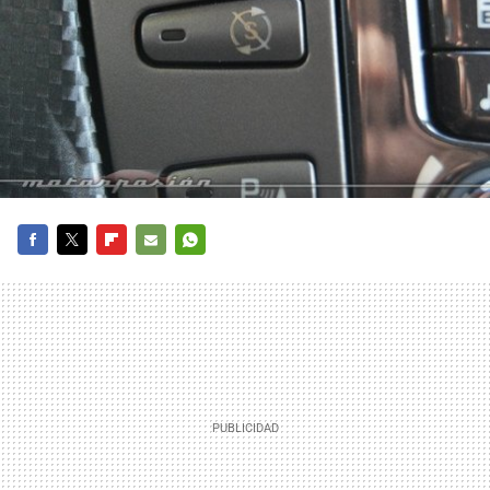
FACEBOOK
TWITTER
FLIPBOARD
E-
WHATSAPP
MAIL