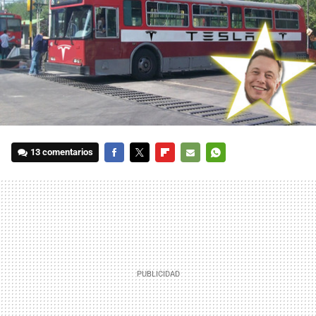
13 comentarios
FACEBOOK
TWITTER
FLIPBOARD
E-
WHATSAPP
MAIL