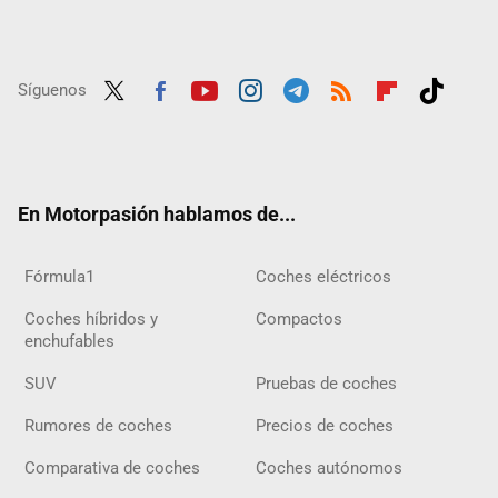
Síguenos
Twit
Fac
Yout
Inst
Tele
RSS
Flip
Tikt
ter
ebo
ube
agra
gra
boar
ok
ok
m
m
d
En Motorpasión hablamos de...
Fórmula1
Coches eléctricos
Coches híbridos y
Compactos
enchufables
SUV
Pruebas de coches
Rumores de coches
Precios de coches
Comparativa de coches
Coches autónomos