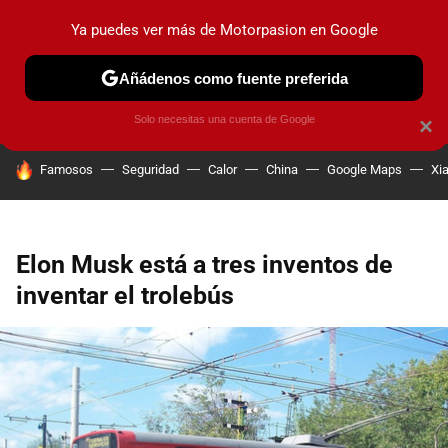
Ya puedes ver más de Motorpasion en Google
PRUEBAS
COCHES ELÉCTRICOS
OBSERVATORIO
F1
Añádenos como fuente preferida
Solo necesitas una cuenta de Google
×
HOY SE HABLA DE
Famosos
Seguridad
Calor
China
Google Maps
Xi
Elon Musk está a tres inventos de
inventar el trolebús