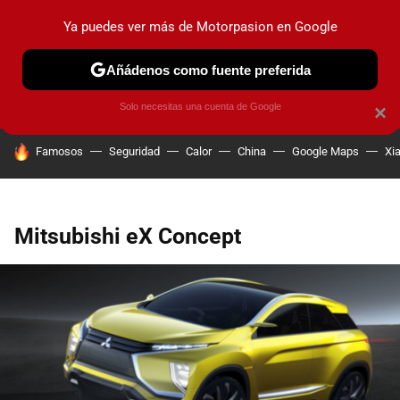
Ya puedes ver más de Motorpasion en Google
PRUEBAS
COCHES ELÉCTRICOS
OBSERVATORIO
F1
Añádenos como fuente preferida
Solo necesitas una cuenta de Google
×
HOY SE HABLA DE
Famosos
Seguridad
Calor
China
Google Maps
Xi
Mitsubishi eX Concept