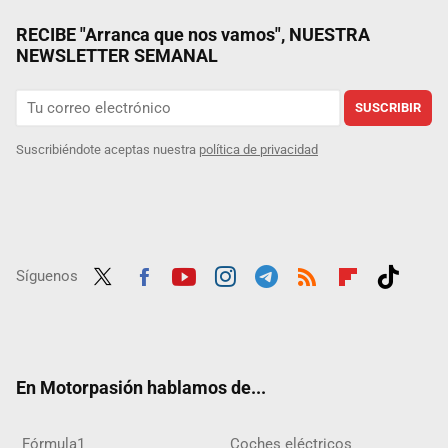
RECIBE "Arranca que nos vamos", NUESTRA
NEWSLETTER SEMANAL
SUSCRIBIR
Suscribiéndote aceptas nuestra
política de privacidad
Síguenos
Twit
Fac
Yout
Inst
Tele
RSS
Flip
Tikt
ter
ebo
ube
agra
gra
boar
ok
ok
m
m
d
En Motorpasión hablamos de...
Fórmula1
Coches eléctricos