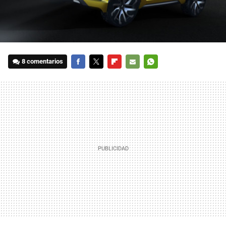
8 comentarios
FACEBOOK
TWITTER
FLIPBOARD
E-
WHATSAPP
MAIL