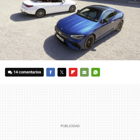
14 comentarios
FACEBOOK
TWITTER
FLIPBOARD
E-
WHATSAPP
MAIL