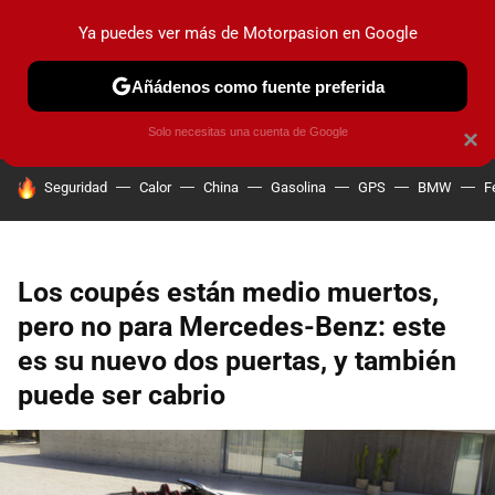
Ya puedes ver más de Motorpasion en Google
PRUEBAS
COCHES ELÉCTRICOS
OBSERVATORIO
F1
Añádenos como fuente preferida
Solo necesitas una cuenta de Google
×
HOY SE HABLA DE
Seguridad
Calor
China
Gasolina
GPS
BMW
F
Los coupés están medio muertos,
pero no para Mercedes-Benz: este
es su nuevo dos puertas, y también
puede ser cabrio