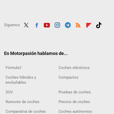
Síguenos
Twit
Fac
Yout
Inst
Tele
RSS
Flip
Tikt
ter
ebo
ube
agra
gra
boar
ok
ok
m
m
d
En Motorpasión hablamos de...
Fórmula1
Coches eléctricos
Coches híbridos y
Compactos
enchufables
SUV
Pruebas de coches
Rumores de coches
Precios de coches
Comparativa de coches
Coches autónomos