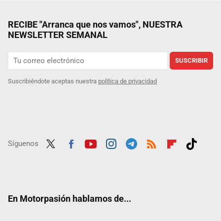
RECIBE "Arranca que nos vamos", NUESTRA
NEWSLETTER SEMANAL
SUSCRIBIR
Suscribiéndote aceptas nuestra
política de privacidad
Síguenos
Twit
Fac
Yout
Inst
Tele
RSS
Flip
Tikt
ter
ebo
ube
agra
gra
boar
ok
ok
m
m
d
En Motorpasión hablamos de...