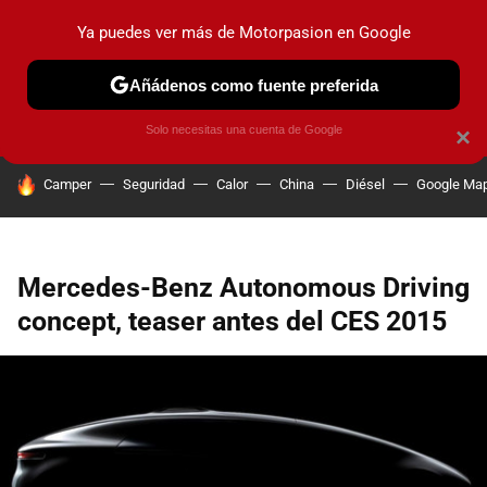
Ya puedes ver más de Motorpasion en Google
PRUEBAS
COCHES ELÉCTRICOS
OBSERVATORIO
F1
Añádenos como fuente preferida
Solo necesitas una cuenta de Google
×
HOY SE HABLA DE
Camper
Seguridad
Calor
China
Diésel
Google Ma
Mercedes-Benz Autonomous Driving
concept, teaser antes del CES 2015