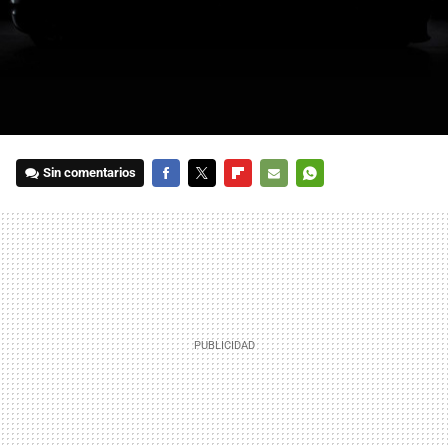
Sin comentarios
FACEBOOK
TWITTER
FLIPBOARD
E-
WHATSAPP
MAIL