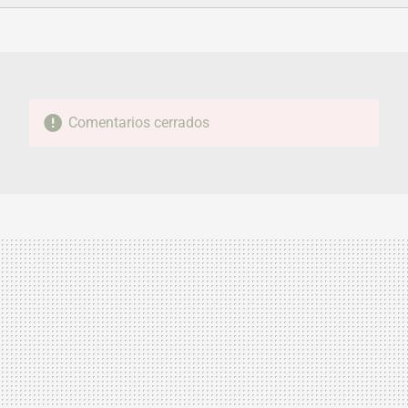
FACEBOOK
TWITTER
FLIPBOARD
E-
WHATSAPP
MAIL
Comentarios cerrados