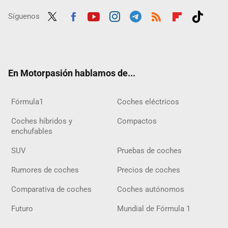
Síguenos
Twit
Fac
Yout
Inst
Tele
RSS
Flip
Tikt
ter
ebo
ube
agra
gra
boar
ok
ok
m
m
d
En Motorpasión hablamos de...
Fórmula1
Coches eléctricos
Coches híbridos y
Compactos
enchufables
SUV
Pruebas de coches
Rumores de coches
Precios de coches
Comparativa de coches
Coches autónomos
Futuro
Mundial de Fórmula 1