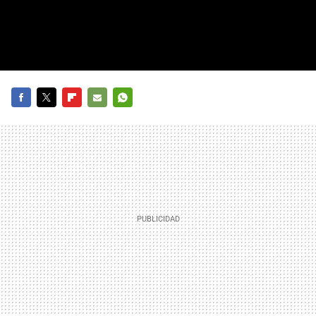
FACEBOOK
TWITTER
FLIPBOARD
E-
WHATSAPP
MAIL