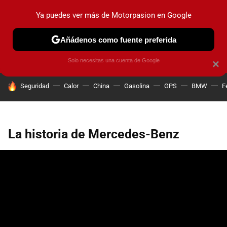
Ya puedes ver más de Motorpasion en Google
PRUEBAS
COCHES ELÉCTRICOS
OBSERVATORIO
F1
Añádenos como fuente preferida
Solo necesitas una cuenta de Google
×
HOY SE HABLA DE
Seguridad
Calor
China
Gasolina
GPS
BMW
F
La historia de Mercedes-Benz