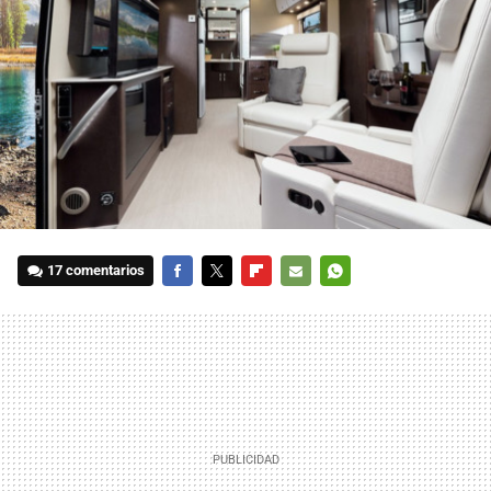
17 comentarios
FACEBOOK
TWITTER
FLIPBOARD
E-
WHATSAPP
MAIL