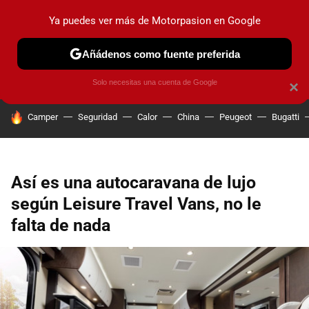
Ya puedes ver más de Motorpasion en Google
PRUEBAS
COCHES ELÉCTRICOS
OBSERVATORIO
F1
Añádenos como fuente preferida
Solo necesitas una cuenta de Google
×
HOY SE HABLA DE
Camper
Seguridad
Calor
China
Peugeot
Bugatti
Así es una autocaravana de lujo
según Leisure Travel Vans, no le
falta de nada