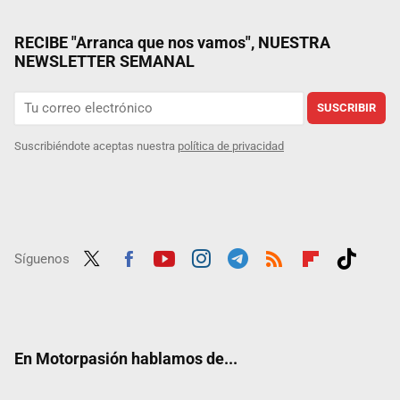
RECIBE "Arranca que nos vamos", NUESTRA
NEWSLETTER SEMANAL
SUSCRIBIR
Suscribiéndote aceptas nuestra
política de privacidad
Síguenos
Twit
Fac
Yout
Inst
Tele
RSS
Flip
Tikt
ter
ebo
ube
agra
gra
boar
ok
ok
m
m
d
En Motorpasión hablamos de...