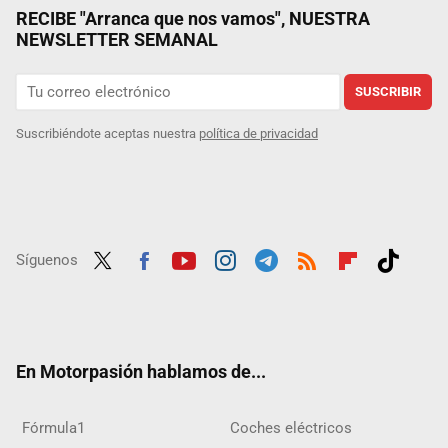
RECIBE "Arranca que nos vamos", NUESTRA
NEWSLETTER SEMANAL
SUSCRIBIR
Suscribiéndote aceptas nuestra
política de privacidad
Síguenos
Twit
Fac
Yout
Inst
Tele
RSS
Flip
Tikt
ter
ebo
ube
agra
gra
boar
ok
ok
m
m
d
En Motorpasión hablamos de...
Fórmula1
Coches eléctricos