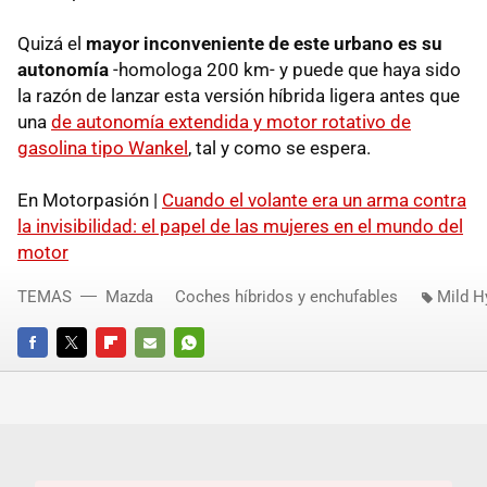
Quizá el
mayor inconveniente de este urbano es su
autonomía
-homologa 200 km- y puede que haya sido
la razón de lanzar esta versión híbrida ligera antes que
una
de autonomía extendida y motor rotativo de
gasolina tipo Wankel
, tal y como se espera.
En Motorpasión |
Cuando el volante era un arma contra
la invisibilidad: el papel de las mujeres en el mundo del
motor
TEMAS
Mazda
Coches híbridos y enchufables
Mild H
FACEBOOK
TWITTER
FLIPBOARD
E-
WHATSAPP
MAIL