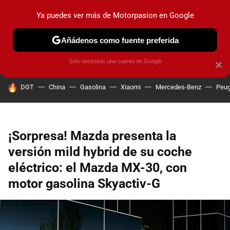
Ya puedes ver más de Motorpasion en Google
PRUEBAS
COCHES ELÉCTRICOS
OBSERVATORIO
F1
Añádenos como fuente preferida
Solo necesitas una cuenta de Google
×
HOY SE HABLA DE
DGT
China
Gasolina
Xiaomi
Mercedes-Benz
Peug
¡Sorpresa! Mazda presenta la
versión mild hybrid de su coche
eléctrico: el Mazda MX-30, con
motor gasolina Skyactiv-G