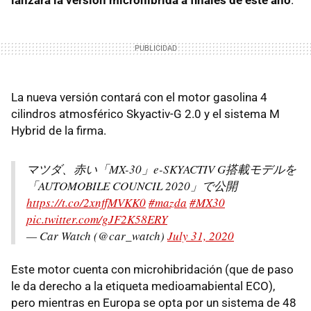
lanzará la versión microhíbrida a finales de este año
.
La nueva versión contará con el motor gasolina 4
cilindros atmosférico Skyactiv-G 2.0 y el sistema M
Hybrid de la firma.
マツダ、赤い「MX-30」e-SKYACTIV G搭載モデルを
「AUTOMOBILE COUNCIL 2020」で公開
https://t.co/2xnffMVKK0
#mazda
#MX30
pic.twitter.com/gJF2K58ERY
— Car Watch (@car_watch)
July 31, 2020
Este motor cuenta con microhibridación (que de paso
le da derecho a la etiqueta medioamabiental ECO),
pero mientras en Europa se opta por un sistema de 48