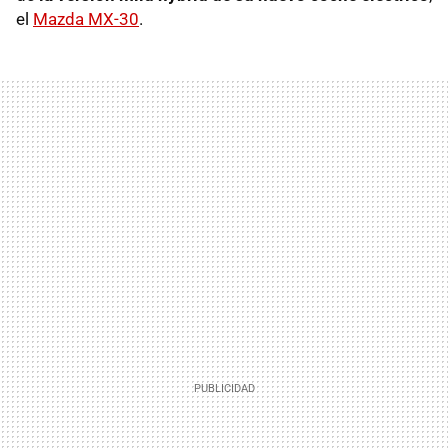
el
Mazda MX-30
.