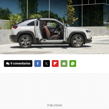
9 comentarios
FACEBOOK
TWITTER
FLIPBOARD
E-
WHATSAPP
MAIL