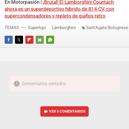
En Motorpasión |
¡Brutal! El Lamborghini Countach
ahora es un superdeportivo híbrido de 814 CV, con
supercondensadores y repleto de guiños retro
TEMAS
Superlujo
Lamborghini
Sant’Agata Bolognese
FACEBOOK
TWITTER
FLIPBOARD
E-
WHATSAPP
MAIL
Comentarios cerrados
VER
5 COMENTARIOS