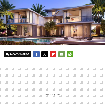
5 comentarios
FACEBOOK
TWITTER
FLIPBOARD
E-
WHATSAPP
MAIL