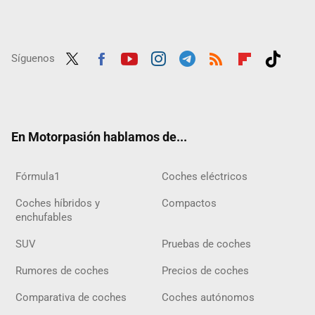
Síguenos
Twit
Fac
Yout
Inst
Tele
RSS
Flip
Tikt
ter
ebo
ube
agra
gra
boar
ok
ok
m
m
d
En Motorpasión hablamos de...
Fórmula1
Coches eléctricos
Coches híbridos y
Compactos
enchufables
SUV
Pruebas de coches
Rumores de coches
Precios de coches
Comparativa de coches
Coches autónomos