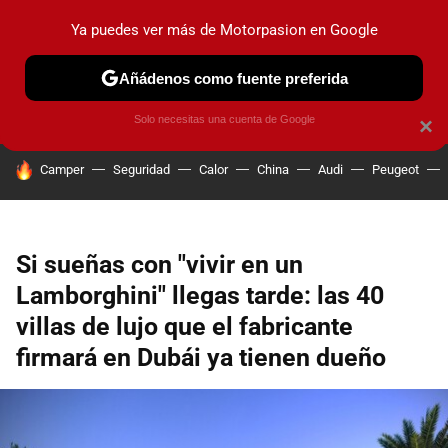
Ya puedes ver más de Motorpasion en Google
PRUEBAS
COCHES ELÉCTRICOS
OBSERVATORIO
F1
Añádenos como fuente preferida
Solo necesitas una cuenta de Google
×
HOY SE HABLA DE
Camper
Seguridad
Calor
China
Audi
Peugeot
Si sueñas con "vivir en un
Lamborghini" llegas tarde: las 40
villas de lujo que el fabricante
firmará en Dubái ya tienen dueño