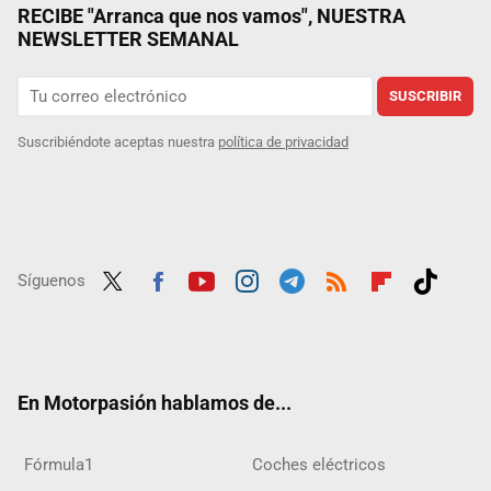
RECIBE "Arranca que nos vamos", NUESTRA
NEWSLETTER SEMANAL
SUSCRIBIR
Suscribiéndote aceptas nuestra
política de privacidad
Síguenos
Twit
Fac
Yout
Inst
Tele
RSS
Flip
Tikt
ter
ebo
ube
agra
gra
boar
ok
ok
m
m
d
En Motorpasión hablamos de...
Fórmula1
Coches eléctricos