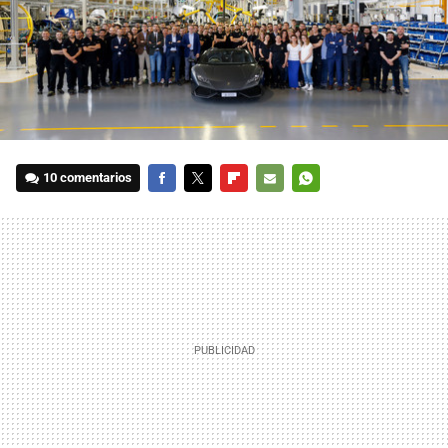
10 comentarios
FACEBOOK
TWITTER
FLIPBOARD
E-
WHATSAPP
MAIL