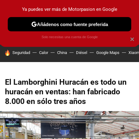
Ya puedes ver más de Motorpasion en Google
PRUEBAS
COCHES ELÉCTRICOS
OBSERVATORIO
F1
Añádenos como fuente preferida
Solo necesitas una cuenta de Google
×
HOY SE HABLA DE
Seguridad
Calor
China
Diésel
Google Maps
Xiaom
El Lamborghini Huracán es todo un
huracán en ventas: han fabricado
8.000 en sólo tres años