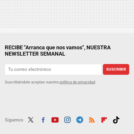
RECIBE "Arranca que nos vamos", NUESTRA
NEWSLETTER SEMANAL
SUSCRIBIR
Suscribiéndote aceptas nuestra
política de privacidad
Síguenos
Twit
Fac
Yout
Inst
Tele
RSS
Flip
Tikt