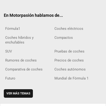
ter
ebo
ube
agra
gra
boar
ok
ok
m
m
d
En Motorpasión hablamos de...
Fórmula1
Coches eléctricos
Coches híbridos y
Compactos
enchufables
SUV
Pruebas de coches
Rumores de coches
Precios de coches
Comparativa de coches
Coches autónomos
Futuro
Mundial de Fórmula 1
VER MÁS TEMAS