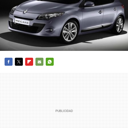
FACEBOOK
TWITTER
FLIPBOARD
E-
WHATSAPP
MAIL