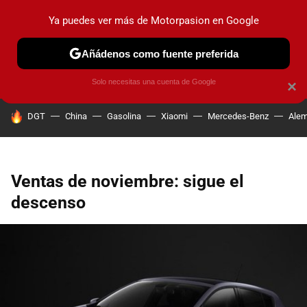
Ya puedes ver más de Motorpasion en Google
PRUEBAS
COCHES ELÉCTRICOS
OBSERVATORIO
F1
Añádenos como fuente preferida
Solo necesitas una cuenta de Google
×
HOY SE HABLA DE
DGT
China
Gasolina
Xiaomi
Mercedes-Benz
Alem
Ventas de noviembre: sigue el
descenso