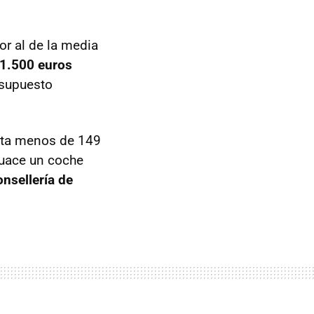
r al de la media
 1.500 euros
esupuesto
ita menos de 149
guace un coche
onsellería de