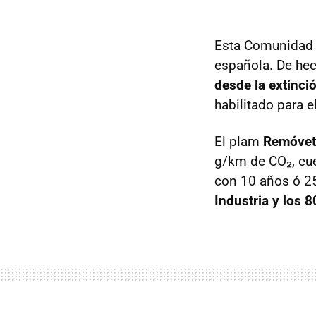
Esta Comunidad A
española. De he
desde la extinci
habilitado para e
El plam
Remóvet
g/km de CO₂, cu
con 10 años ó 2
Industria y los 