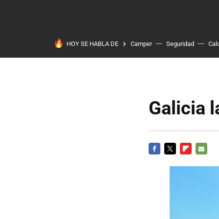
HOY SE HABLA DE
Camper
Seguridad
Cal
Galicia 
FACEBOOK
TWITTER
FLIPBOARD
E-
MAIL