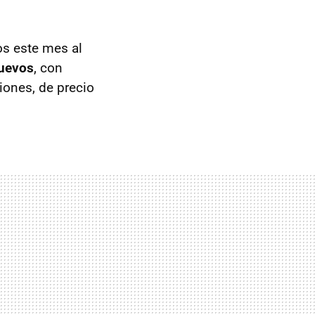
os este mes al
nuevos
, con
iones, de precio