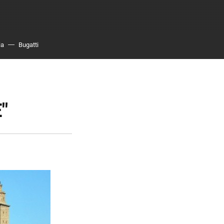
ia
Bugatti
"