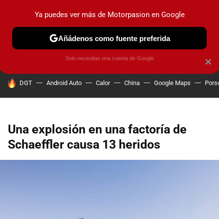
Ya puedes ver más de Motorpasion en Google
PRUEBAS
COCHES ELÉCTRICOS
OBSERVATORIO
F1
Añádenos como fuente preferida
Solo necesitas una cuenta de Google
×
HOY SE HABLA DE
DGT
Android Auto
Calor
China
Google Maps
Pors
Una explosión en una factoría de
Schaeffler causa 13 heridos