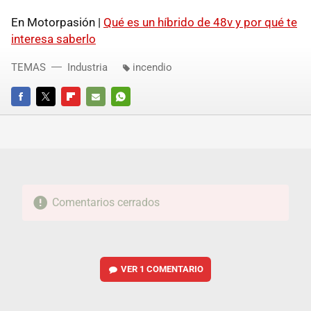
En Motorpasión |
Qué es un híbrido de 48v y por qué te
interesa saberlo
TEMAS
Industria
incendio
FACEBOOK
TWITTER
FLIPBOARD
E-
WHATSAPP
MAIL
Comentarios cerrados
VER
1 COMENTARIO