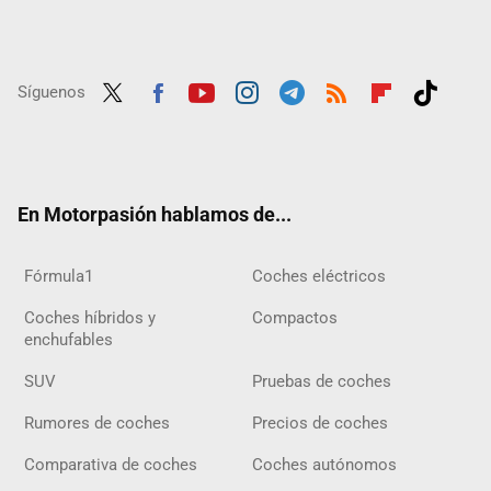
Síguenos
Twit
Fac
Yout
Inst
Tele
RSS
Flip
Tikt
ter
ebo
ube
agra
gra
boar
ok
ok
m
m
d
En Motorpasión hablamos de...
Fórmula1
Coches eléctricos
Coches híbridos y
Compactos
enchufables
SUV
Pruebas de coches
Rumores de coches
Precios de coches
Comparativa de coches
Coches autónomos