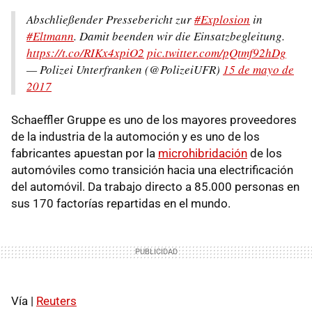
Abschließender Pressebericht zur
#Explosion
in
#Eltmann
. Damit beenden wir die Einsatzbegleitung.
https://t.co/RIKx4xpiO2
pic.twitter.com/pQtmf92hDg
— Polizei Unterfranken (@PolizeiUFR)
15 de mayo de
2017
Schaeffler Gruppe es uno de los mayores proveedores
de la industria de la automoción y es uno de los
fabricantes apuestan por la
microhibridación
de los
automóviles como transición hacia una electrificación
del automóvil. Da trabajo directo a 85.000 personas en
sus 170 factorías repartidas en el mundo.
Vía |
Reuters