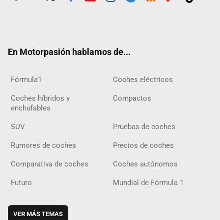
Twit
Fac
Yout
Inst
Tele
RSS
Flip
Tikt
ter
ebo
ube
agra
gra
boar
ok
ok
m
m
d
En Motorpasión hablamos de...
Fórmula1
Coches eléctricos
Coches híbridos y
Compactos
enchufables
SUV
Pruebas de coches
Rumores de coches
Precios de coches
Comparativa de coches
Coches autónomos
Futuro
Mundial de Fórmula 1
VER MÁS TEMAS