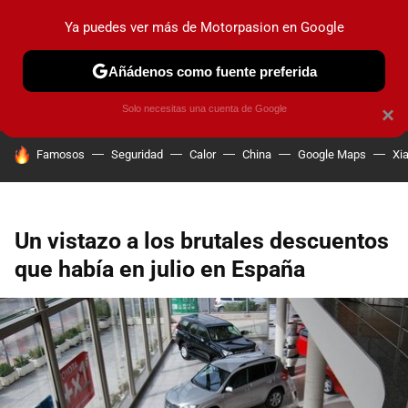
Ya puedes ver más de Motorpasion en Google
PRUEBAS
COCHES ELÉCTRICOS
OBSERVATORIO
F1
Añádenos como fuente preferida
Solo necesitas una cuenta de Google
×
HOY SE HABLA DE
Famosos
Seguridad
Calor
China
Google Maps
Xi
Un vistazo a los brutales descuentos
que había en julio en España