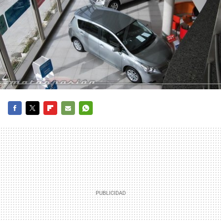
FACEBOOK
TWITTER
FLIPBOARD
E-
WHATSAPP
MAIL