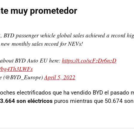
nte muy prometedor
 BYD passenger vehicle global sales achieved a record hi
 a new monthly sales record for NEVs!
 about BYD Auto EU here:
https://t.co/scFzDr6nzD
om/bg4Th3LWFs
e (@BYD_Europe)
April 5, 2022
oches electrificados que ha vendido BYD el pasado
3.664 son eléctricos
puros mientras que 50.674 son