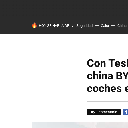
HOY SE HABLA DE
Seguridad
Calor
China
Con Tesl
china B
coches e
1 comentario
FA