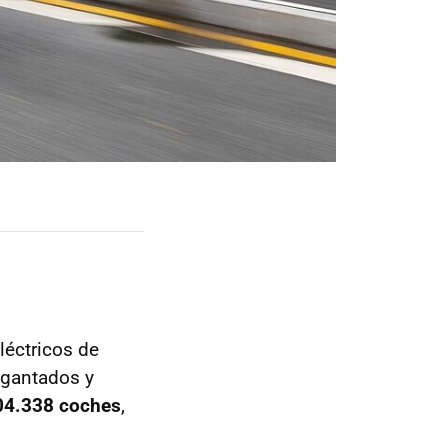
léctricos de
igantados y
104.338 coches
,