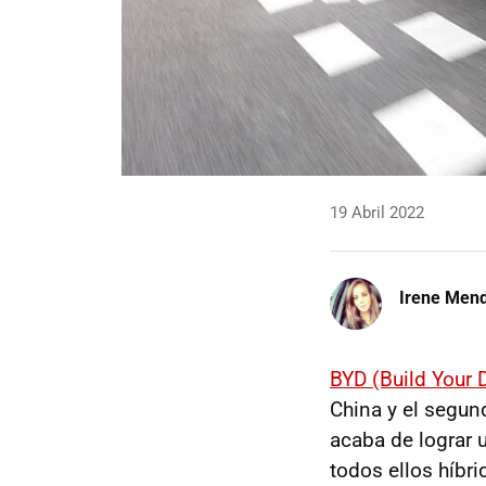
19 Abril 2022
Irene Men
BYD (Build Your
China y el segun
acaba de lograr 
todos ellos híbri