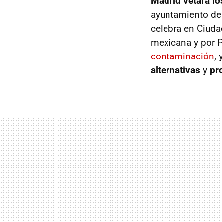
Madrid vetará lo
ayuntamiento de 
celebra en Ciuda
mexicana y por P
contaminación
,
alternativas
y
pr