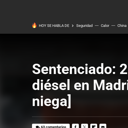
HOY SE HABLA DE
Seguridad
Calor
China
Sentenciado: 2
diésel en Madr
niega]
63 comentarios