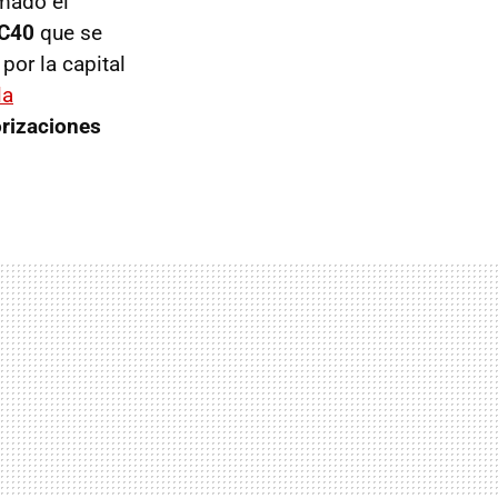
rmado el
 C40
que se
or la capital
la
orizaciones