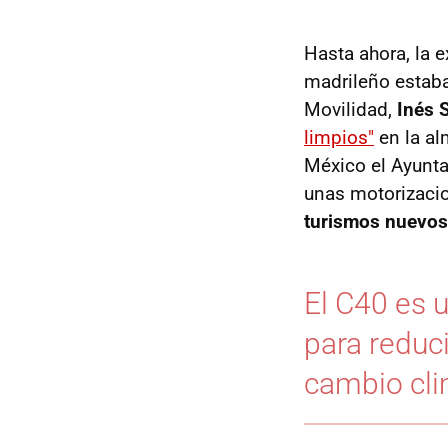
Hasta ahora, la 
madrileño estaba
Movilidad,
Inés 
limpios"
en la al
México el Ayunta
unas motorizacio
turismos nuevos
El C40 es 
para reduc
cambio cli