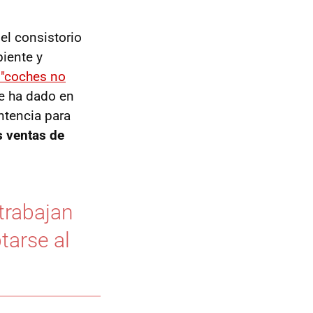
el consistorio
iente y
s "coches no
ue ha dado en
ntencia para
s ventas de
trabajan
tarse al