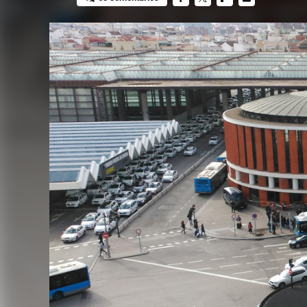
FACEBOOK
TWITTER
FLIPBOARD
E-
MAIL