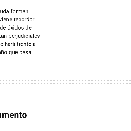
 duda forman
viene recordar
 de óxidos de
an perjudiciales
 hará frente a
año que pasa.
aumento