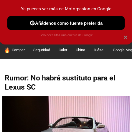
Ya puedes ver más de Motorpasion en Google
PRUEBAS
COCHES ELÉCTRICOS
OBSERVATORIO
F1
Añádenos como fuente preferida
Solo necesitas una cuenta de Google
×
HOY SE HABLA DE
Camper
Seguridad
Calor
China
Diésel
Google Ma
Rumor: No habrá sustituto para el
Lexus SC