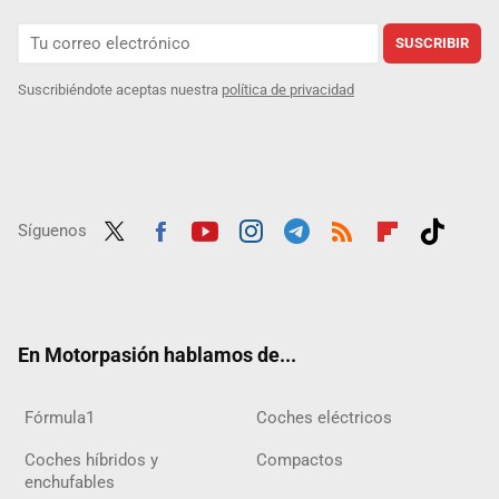
SUSCRIBIR
Suscribiéndote aceptas nuestra
política de privacidad
Síguenos
Twit
Fac
Yout
Inst
Tele
RSS
Flip
Tikt
ter
ebo
ube
agra
gra
boar
ok
ok
m
m
d
En Motorpasión hablamos de...
Fórmula1
Coches eléctricos
Coches híbridos y
Compactos
enchufables