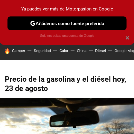
Ya puedes ver más de Motorpasion en Google
PRUEBAS
COCHES ELÉCTRICOS
OBSERVATORIO
F1
Añádenos como fuente preferida
Solo necesitas una cuenta de Google
×
HOY SE HABLA DE
Camper
Seguridad
Calor
China
Diésel
Google Ma
Precio de la gasolina y el diésel hoy,
23 de agosto