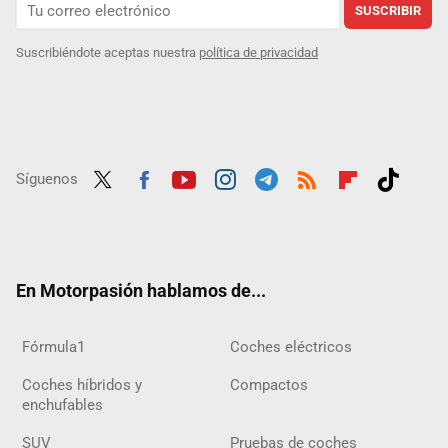
SUSCRIBIR
Suscribiéndote aceptas nuestra
política de privacidad
Síguenos
Twit
Fac
Yout
Inst
Tele
RSS
Flip
Tikt
ter
ebo
ube
agra
gra
boar
ok
ok
m
m
d
En Motorpasión hablamos de...
Fórmula1
Coches eléctricos
Coches híbridos y
Compactos
enchufables
SUV
Pruebas de coches