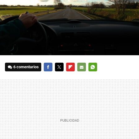
6 comentarios
FACEBOOK
TWITTER
FLIPBOARD
E-
WHATSAPP
MAIL