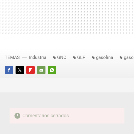
TEMAS
Industria
GNC
GLP
gasolina
gaso
FACEBOOK
TWITTER
FLIPBOARD
E-
WHATSAPP
MAIL
Comentarios cerrados