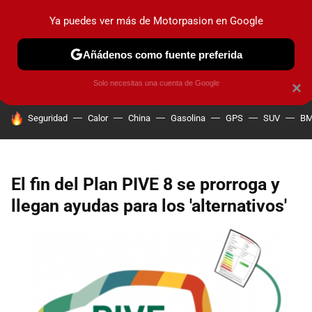
Ya puedes ver más de Motorpasion en Google
PRUEBAS
COCHES ELÉCTRICOS
OBSERVATORIO
F1
Añádenos como fuente preferida
Solo necesitas una cuenta de Google
×
HOY SE HABLA DE
Seguridad
Calor
China
Gasolina
GPS
SUV
B
El fin del Plan PIVE 8 se prorroga y
llegan ayudas para los 'alternativos'