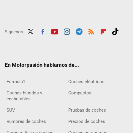
Síguenos
Twit
Fac
Yout
Inst
Tele
RSS
Flip
Tikt
ter
ebo
ube
agra
gra
boar
ok
ok
m
m
d
En Motorpasión hablamos de...
Fórmula1
Coches eléctricos
Coches híbridos y
Compactos
enchufables
SUV
Pruebas de coches
Rumores de coches
Precios de coches
Comparativa de coches
Coches autónomos