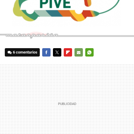
6 comentarios
FACEBOOK
TWITTER
FLIPBOARD
E-
WHATSAPP
MAIL