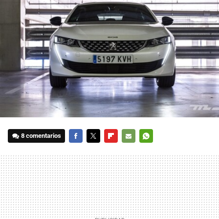
8 comentarios
FACEBOOK
TWITTER
FLIPBOARD
E-
WHATSAPP
MAIL