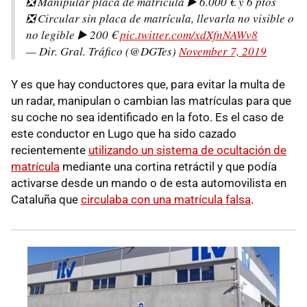
❎ Manipular placa de matrícula ▶️ 6.000 € y 6 ptos
❎ Circular sin placa de matrícula, llevarla no visible o
no legible ▶️ 200 €
pic.twitter.com/xdXfnNAWv8
— Dir. Gral. Tráfico (@DGTes)
November 7, 2019
Y es que hay conductores que, para evitar la multa de
un radar, manipulan o cambian las matrículas para que
su coche no sea identificado en la foto. Es el caso de
este conductor en Lugo que ha sido cazado
recientemente
utilizando un sistema de ocultación de
matrícula
mediante una cortina retráctil y que podía
activarse desde un mando o de esta automovilista en
Cataluña que
circulaba con una matrícula falsa
.