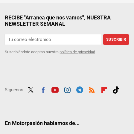
RECIBE "Arranca que nos vamos", NUESTRA
NEWSLETTER SEMANAL
SUSCRIBIR
Suscribiéndote aceptas nuestra
política de privacidad
Síguenos
Twit
Fac
Yout
Inst
Tele
RSS
Flip
Tikt
ter
ebo
ube
agra
gra
boar
ok
ok
m
m
d
En Motorpasión hablamos de...