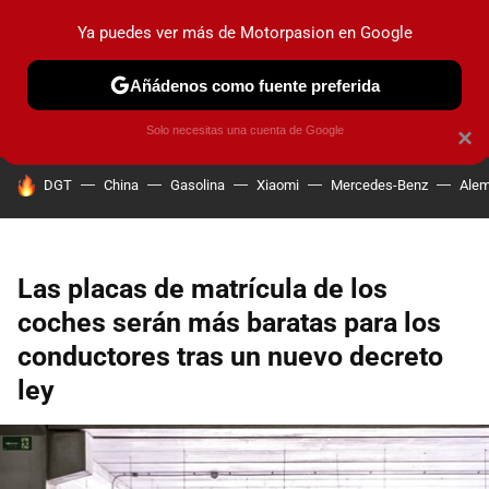
Ya puedes ver más de Motorpasion en Google
PRUEBAS
COCHES ELÉCTRICOS
OBSERVATORIO
F1
Añádenos como fuente preferida
Solo necesitas una cuenta de Google
×
HOY SE HABLA DE
DGT
China
Gasolina
Xiaomi
Mercedes-Benz
Alem
Las placas de matrícula de los
coches serán más baratas para los
conductores tras un nuevo decreto
ley