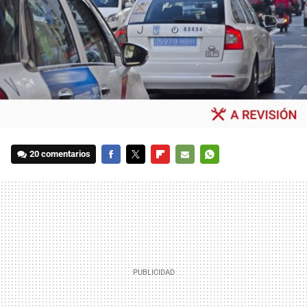
20 comentarios
FACEBOOK
TWITTER
FLIPBOARD
E-
WHATSAPP
MAIL