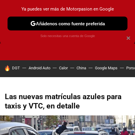
Ya puedes ver más de Motorpasion en Google
Añádenos como fuente preferida
FRENOS
CAMBIO DE ACEITE
AIRE ACONDICIONADO
Solo necesitas una cuenta de Google
×
HOY SE HABLA DE
DGT
Android Auto
Calor
China
Google Maps
Pors
Las nuevas matrículas azules para
taxis y VTC, en detalle