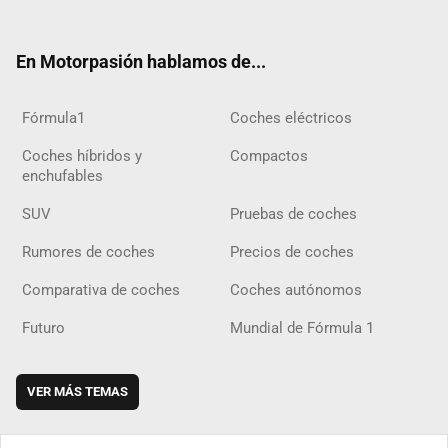
ter
ebo
ube
agra
gra
boar
ok
ok
m
m
d
En Motorpasión hablamos de...
Fórmula1
Coches eléctricos
Coches híbridos y
Compactos
enchufables
SUV
Pruebas de coches
Rumores de coches
Precios de coches
Comparativa de coches
Coches autónomos
Futuro
Mundial de Fórmula 1
VER MÁS TEMAS