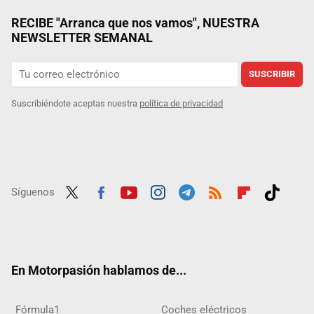
RECIBE "Arranca que nos vamos", NUESTRA
NEWSLETTER SEMANAL
SUSCRIBIR
Suscribiéndote aceptas nuestra
política de privacidad
Síguenos
Twit
Fac
Yout
Inst
Tele
RSS
Flip
Tikt
ter
ebo
ube
agra
gra
boar
ok
ok
m
m
d
En Motorpasión hablamos de...
Fórmula1
Coches eléctricos