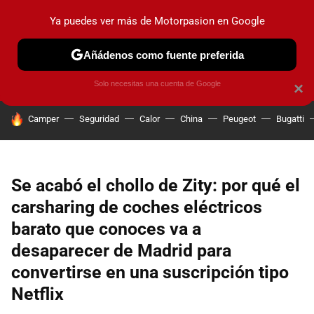
Ya puedes ver más de Motorpasion en Google
PRUEBAS
COCHES ELÉCTRICOS
OBSERVATORIO
F1
Añádenos como fuente preferida
Solo necesitas una cuenta de Google
×
HOY SE HABLA DE
Camper
Seguridad
Calor
China
Peugeot
Bugatti
Se acabó el chollo de Zity: por qué el
carsharing de coches eléctricos
barato que conoces va a
desaparecer de Madrid para
convertirse en una suscripción tipo
Netflix