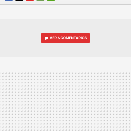
FACEBOOK
TWITTER
FLIPBOARD
E-
WHATSAPP
MAIL
VER
6 COMENTARIOS