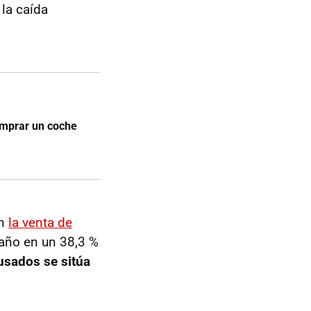
 la caída
omprar un coche
on
la venta de
 año en un 38,3 %
 usados se sitúa