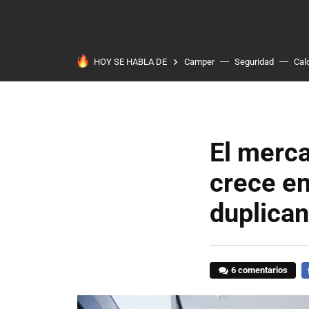
HOY SE HABLA DE
Camper
Seguridad
Cal
El merc
crece en
duplican
6 comentarios
F