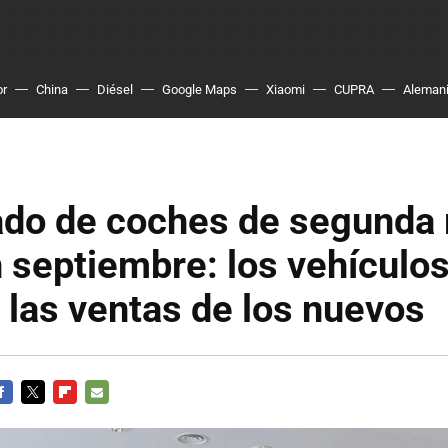
or
China
Diésel
Google Maps
Xiaomi
CUPRA
Aleman
ado de coches de segunda
 septiembre: los vehículo
 las ventas de los nuevos
ACEBOOK
TWITTER
FLIPBOARD
E-
MAIL