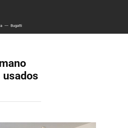
ia
Bugatti
 mano
s usados