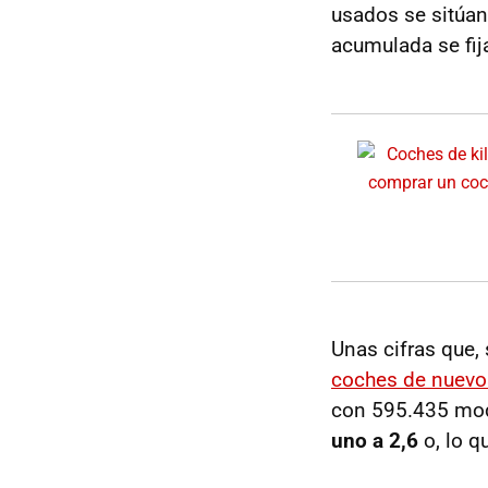
usados se sitúan
acumulada se fij
Unas cifras que
coches de nuevo
con 595.435 mod
uno a 2,6
o, lo q