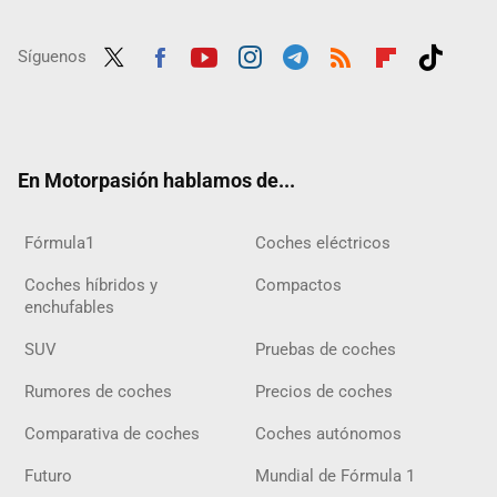
Síguenos
Twit
Fac
Yout
Inst
Tele
RSS
Flip
Tikt
ter
ebo
ube
agra
gra
boar
ok
ok
m
m
d
En Motorpasión hablamos de...
Fórmula1
Coches eléctricos
Coches híbridos y
Compactos
enchufables
SUV
Pruebas de coches
Rumores de coches
Precios de coches
Comparativa de coches
Coches autónomos
Futuro
Mundial de Fórmula 1