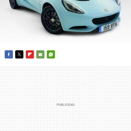
FACEBOOK
TWITTER
FLIPBOARD
E-
WHATSAPP
MAIL