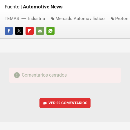
Fuente |
Automotive News
TEMAS
Industria
Mercado Automovilístico
Proton
FACEBOOK
TWITTER
FLIPBOARD
E-
WHATSAPP
MAIL
Comentarios cerrados
VER
22 COMENTARIOS