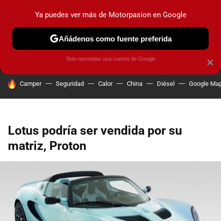
Ya puedes ver más de Motorpasion en Google
MENÚ
NUEVO
Añádenos como fuente preferida
PRUEBAS
COCHES ELÉCTRICOS
OBSERVATORIO
F1
Solo necesitas una cuenta de Google
×
HOY SE HABLA DE
Camper
Seguridad
Calor
China
Diésel
Google Ma
Lotus podría ser vendida por su
matriz, Proton