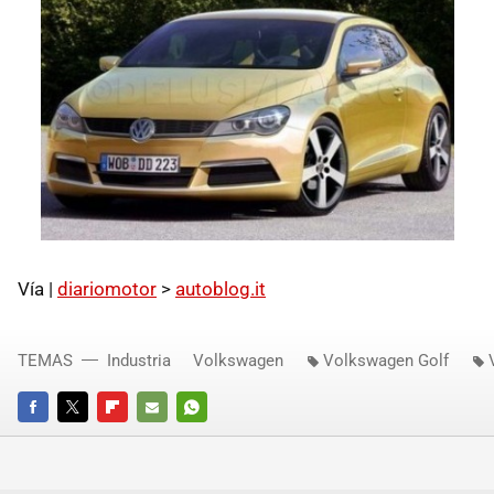
Vía |
diariomotor
>
autoblog.it
TEMAS
Industria
Volkswagen
Volkswagen Golf
FACEBOOK
TWITTER
FLIPBOARD
E-
WHATSAPP
MAIL