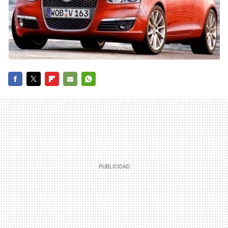
FACEBOOK
TWITTER
FLIPBOARD
E-
WHATSAPP
MAIL