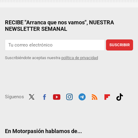
RECIBE "Arranca que nos vamos", NUESTRA
NEWSLETTER SEMANAL
SUSCRIBIR
Suscribiéndote aceptas nuestra
política de privacidad
Síguenos
Twit
Fac
Yout
Inst
Tele
RSS
Flip
Tikt
ter
ebo
ube
agra
gra
boar
ok
ok
m
m
d
En Motorpasión hablamos de...