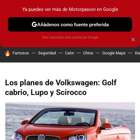
Ya puedes ver más de Motorpasion en Google
PRUEBAS
COCHES ELÉCTRICOS
OBSERVATORIO
F1
Añádenos como fuente preferida
Solo necesitas una cuenta de Google
×
HOY SE HABLA DE
Famosos
Seguridad
Calor
China
Google Maps
Xi
Los planes de Volkswagen: Golf
cabrio, Lupo y Scirocco