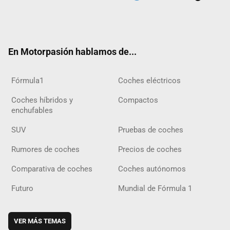
Twit
Fac
Yout
Inst
Tele
RSS
Flip
Tikt
ter
ebo
ube
agra
gra
boar
ok
ok
m
m
d
En Motorpasión hablamos de...
Fórmula1
Coches eléctricos
Coches híbridos y
Compactos
enchufables
SUV
Pruebas de coches
Rumores de coches
Precios de coches
Comparativa de coches
Coches autónomos
Futuro
Mundial de Fórmula 1
VER MÁS TEMAS