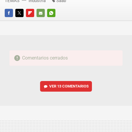
TEMAS
Industria
Saab
FACEBOOK
TWITTER
FLIPBOARD
E-
WHATSAPP
MAIL
Comentarios cerrados
VER
13 COMENTARIOS