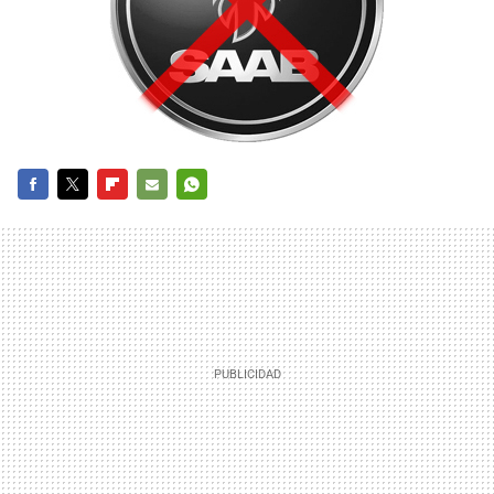
FACEBOOK
TWITTER
FLIPBOARD
E-
WHATSAPP
MAIL