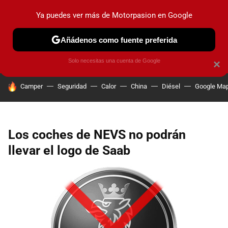
Ya puedes ver más de Motorpasion en Google
PRUEBAS
COCHES ELÉCTRICOS
OBSERVATORIO
F1
Añádenos como fuente preferida
Solo necesitas una cuenta de Google
×
HOY SE HABLA DE
Camper
Seguridad
Calor
China
Diésel
Google Ma
Los coches de NEVS no podrán
llevar el logo de Saab