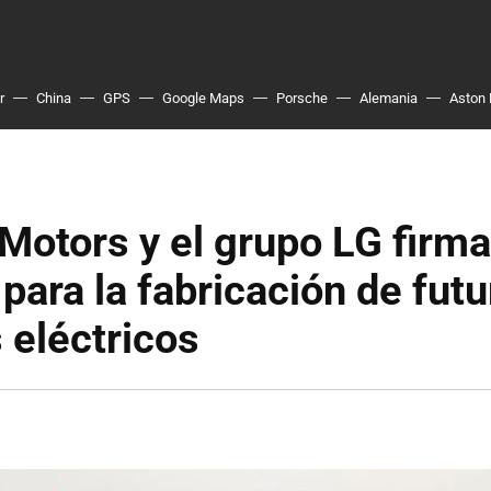
r
China
GPS
Google Maps
Porsche
Alemania
Aston 
Motors y el grupo LG firm
para la fabricación de fut
 eléctricos