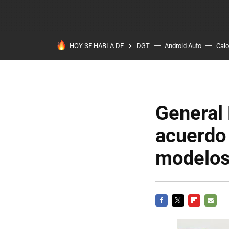
HOY SE HABLA DE
DGT
Android Auto
Calo
General 
acuerdo 
modelos
FACEBOOK
TWITTER
FLIPBOARD
E-
MAIL