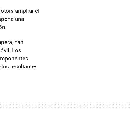
Motors ampliar el
supone una
ón.
mpera, han
óvil. Los
componentes
elos resultantes