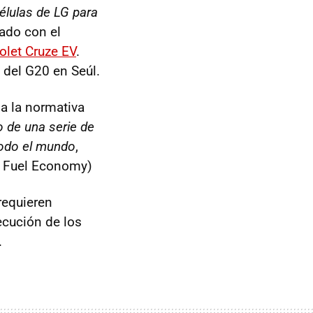
élulas de LG para
sado con el
olet Cruze EV
.
 del G20 en Seúl.
a la normativa
 de una serie de
todo el mundo
,
e Fuel Economy)
requieren
ecución de los
.