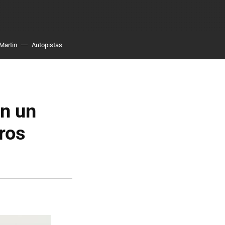
Martin
Autopistas
an un
uros