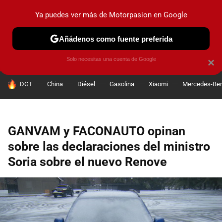
Ya puedes ver más de Motorpasion en Google
PRUEBAS
COCHES ELÉCTRICOS
OBSERVATORIO
F1
Añádenos como fuente preferida
Solo necesitas una cuenta de Google
×
HOY SE HABLA DE
DGT
China
Diésel
Gasolina
Xiaomi
Mercedes-Be
GANVAM y FACONAUTO opinan
sobre las declaraciones del ministro
Soria sobre el nuevo Renove