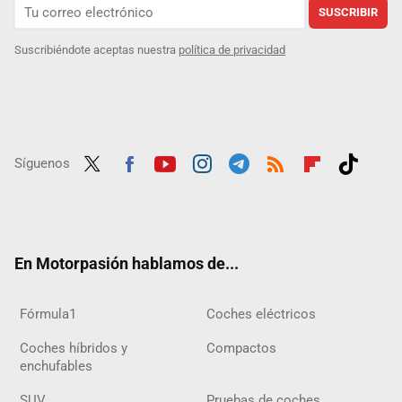
SUSCRIBIR
Suscribiéndote aceptas nuestra
política de privacidad
Síguenos
Twit
Fac
Yout
Inst
Tele
RSS
Flip
Tikt
ter
ebo
ube
agra
gra
boar
ok
ok
m
m
d
En Motorpasión hablamos de...
Fórmula1
Coches eléctricos
Coches híbridos y
Compactos
enchufables
SUV
Pruebas de coches