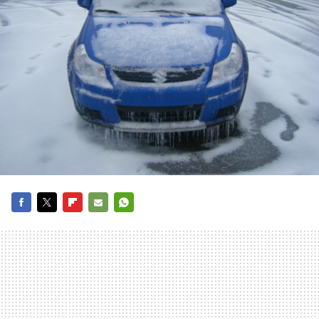
FACEBOOK
TWITTER
FLIPBOARD
E-
WHATSAPP
MAIL