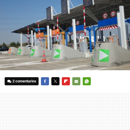
2 comentarios
FACEBOOK
TWITTER
FLIPBOARD
E-
WHATSAPP
MAIL