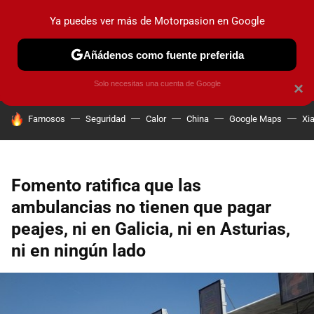
Ya puedes ver más de Motorpasion en Google
PRUEBAS
COCHES ELÉCTRICOS
OBSERVATORIO
F1
Añádenos como fuente preferida
Solo necesitas una cuenta de Google
×
HOY SE HABLA DE
Famosos
Seguridad
Calor
China
Google Maps
Xi
Fomento ratifica que las
ambulancias no tienen que pagar
peajes, ni en Galicia, ni en Asturias,
ni en ningún lado