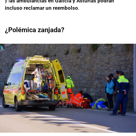
y l
as ambulancias en Galicia y Asturias podrán
incluso reclamar un reembolso
.
¿Polémica zanjada?