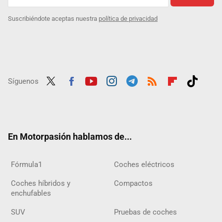
Suscribiéndote aceptas nuestra
política de privacidad
Síguenos
Twit
Fac
Yout
Inst
Tele
RSS
Flip
Tikt
ter
ebo
ube
agra
gra
boar
ok
ok
m
m
d
En Motorpasión hablamos de...
Fórmula1
Coches eléctricos
Coches híbridos y
Compactos
enchufables
SUV
Pruebas de coches