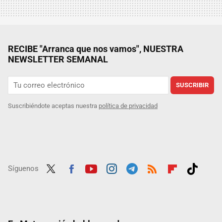
RECIBE "Arranca que nos vamos", NUESTRA
NEWSLETTER SEMANAL
SUSCRIBIR
Suscribiéndote aceptas nuestra
política de privacidad
Síguenos
Twit
Fac
Yout
Inst
Tele
RSS
Flip
Tikt
ter
ebo
ube
agra
gra
boar
ok
ok
m
m
d