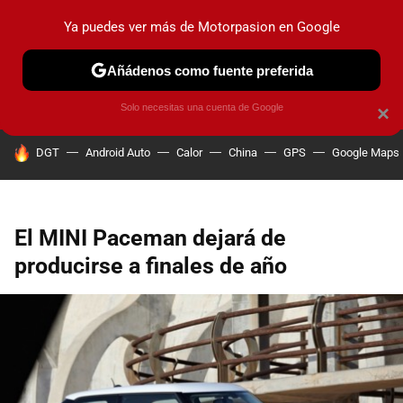
Ya puedes ver más de Motorpasion en Google
PRUEBAS
COCHES ELÉCTRICOS
OBSERVATORIO
F1
Añádenos como fuente preferida
Solo necesitas una cuenta de Google
×
HOY SE HABLA DE
DGT
Android Auto
Calor
China
GPS
Google Maps
El MINI Paceman dejará de
producirse a finales de año