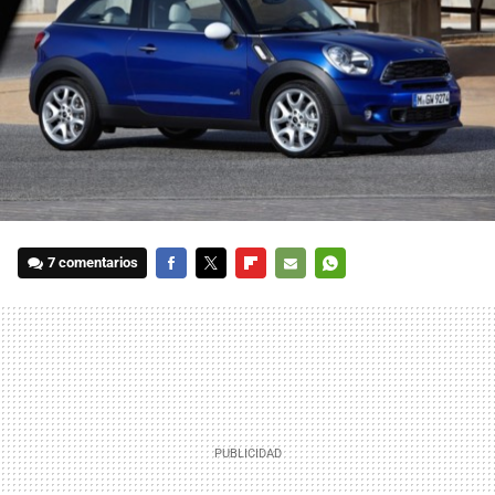
7 comentarios
FACEBOOK
TWITTER
FLIPBOARD
E-
WHATSAPP
MAIL