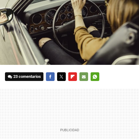
23 comentarios
FACEBOOK
TWITTER
FLIPBOARD
E-
WHATSAPP
MAIL