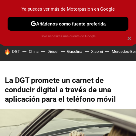
Ya puedes ver más de Motorpasion en Google
PRUEBAS
COCHES ELÉCTRICOS
OBSERVATORIO
F1
Añádenos como fuente preferida
Solo necesitas una cuenta de Google
×
HOY SE HABLA DE
DGT
China
Diésel
Gasolina
Xiaomi
Mercedes-Be
La DGT promete un carnet de
conducir digital a través de una
aplicación para el teléfono móvil