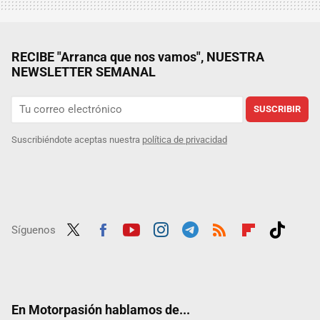
RECIBE "Arranca que nos vamos", NUESTRA
NEWSLETTER SEMANAL
SUSCRIBIR
Suscribiéndote aceptas nuestra
política de privacidad
Síguenos
Twit
Fac
Yout
Inst
Tele
RSS
Flip
Tikt
ter
ebo
ube
agra
gra
boar
ok
ok
m
m
d
En Motorpasión hablamos de...