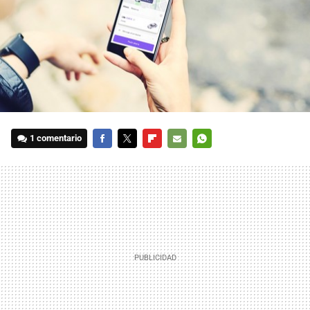
1 comentario
FACEBOOK
TWITTER
FLIPBOARD
E-
WHATSAPP
MAIL