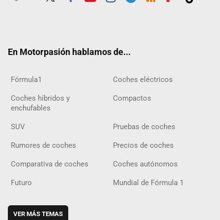
Twit
Fac
Yout
Inst
Tele
RSS
Flip
Tikt
ter
ebo
ube
agra
gra
boar
ok
ok
m
m
d
En Motorpasión hablamos de...
Fórmula1
Coches eléctricos
Coches híbridos y
Compactos
enchufables
SUV
Pruebas de coches
Rumores de coches
Precios de coches
Comparativa de coches
Coches autónomos
Futuro
Mundial de Fórmula 1
VER MÁS TEMAS