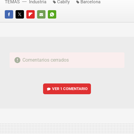
TEMAS
Industria
Cabify
Barcelona
FACEBOOK
TWITTER
FLIPBOARD
E-
WHATSAPP
MAIL
Comentarios cerrados
VER
1 COMENTARIO