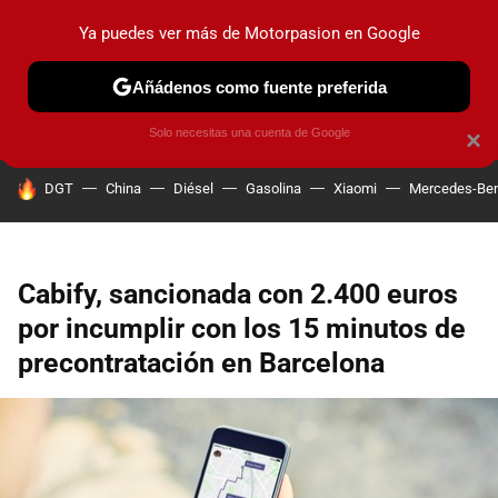
Ya puedes ver más de Motorpasion en Google
PRUEBAS
COCHES ELÉCTRICOS
OBSERVATORIO
F1
Añádenos como fuente preferida
Solo necesitas una cuenta de Google
×
HOY SE HABLA DE
DGT
China
Diésel
Gasolina
Xiaomi
Mercedes-Be
Cabify, sancionada con 2.400 euros
por incumplir con los 15 minutos de
precontratación en Barcelona